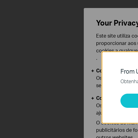
Your Privac
Este site utiliza 
proporcionar aos u
cookies a qualqu
.
Cookies Básicos
From U
Os cookies são ne
Obtenha 
seus sistemas.
Cookies de Anális
Os cookies de ana
ajustar a funciona
O cookies de mark
publicitários de f
outros websites.