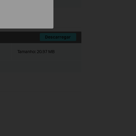
Descarregar
Tamanho:
20.97 MB