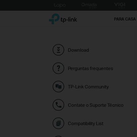
Click
to
TP-Link, Reliably Smart
skip
PARA CASA
the
navigation
bar
Download
Perguntas frequentes
TP-Link Community
Contate o Suporte Técnico
Compatibility List