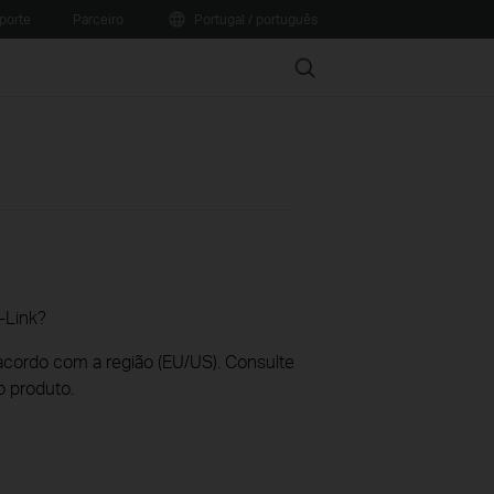
porte
Parceiro
Portugal / português
Search
-Link?
acordo com a região (EU/US). Consulte
o produto.