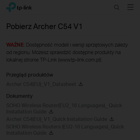
Click
Search
Menu
TP-Link, Reliably Smart
to
skip
the
Pobierz
Archer C54
V1
navigation
bar
WAŻNE
: Dostępność modeli i wersji sprzętowych zależy
od regionu. Możesz sprawdzić dostępne produkty na
lokalnej stronie TP-Link (www.tp-link.com.pl).
Przegląd produktów
Archer C54(EU)_V1_Datasheet
Dokumenty
SOHO Wireless Router(EU2_16 Languages)_ Quick
Installation Guide
Archer C54(EU)_V1_Quick Installation Guide
SOHO Wireless Routers (EU2-16 Languages)_Quick
Installation Guide