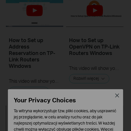
How to Set up
How to Set up
Address
OpenVPN on TP-Link
Reservation on TP-
Routers Windows
Link Routers
Windows
This video will show you how to set up OpenVPN on a TP-Link Wi-Fi router. For more information, visit www.tp-link.com/support.
Rozwiń więcej
This video will show you how to set up Address Reservation on TP-Link routers.
Rozwiń więcej
Close
Your Privacy Choices
Ta witryna wykorzystuje tzw. pliki cookies, aby usprawnić
jej przeglądanie, w celu analizy ruchu oraz do jak
najlepszej optymalizacji wyświetlanych treści. W każdej
chwili można wyłączyć obsługę plików cookies. Więcej