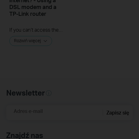
DSL modem and a
TP-Link router
If you can’t access the internet using a DSL modem and TP-Link router, this video can help you solve the problem.
Rozwiń więcej
Newsletter
Adres e-mail
Zapisz się
Znajdź nas