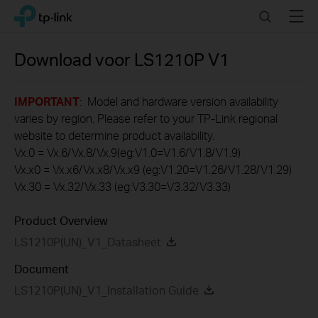
Click
Search
Menu
TP-Link, Reliably Smart
to
skip
the
Download voor
LS1210P
V1
navigation
bar
IMPORTANT
: Model and hardware version availability
varies by region. Please refer to your TP-Link regional
website to determine product availability.
Vx.0 = Vx.6/Vx.8/Vx.9(eg:V1.0=V1.6/V1.8/V1.9)
Vx.x0 = Vx.x6/Vx.x8/Vx.x9 (eg:V1.20=V1.26/V1.28/V1.29)
Vx.30 = Vx.32/Vx.33 (eg:V3.30=V3.32/V3.33)
Product Overview
LS1210P(UN)_V1_Datasheet
Document
LS1210P(UN)_V1_Installation Guide