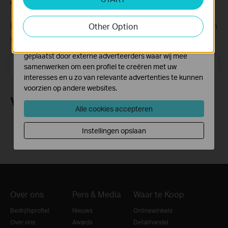
activiteiten op onze website te volgen en zo de
functionaliteit van de website aan te passen en te
Krijg updates over nieuwe producten, samenwerkingen
Other Option
verbeteren.
en ander interessant nieuws
Marketing cookies kunnen op onze website worden
geplaatst door externe adverteerders waar wij mee
Email Address
Meld je aan
samenwerken om een profiel te creëren met uw
interesses en u zo van relevante advertenties te kunnen
voorzien op andere websites.
Volg Ons
Alle cookies accepteren
Instellingen opslaan
Over ons
Pers & Media
Waar te Koop
Bedrijfsprofiel
Nieuws
Onlinewinkels
Over ons
Awards
Detailhandel