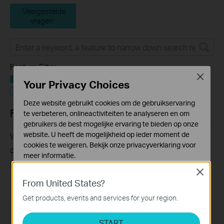
Veelgestelde
vragen
Feature Filter:
Close
Alle
Your Privacy Choices
Troubleshooting
Deze website gebruikt cookies om de gebruikservaring
FAQs
te verbeteren, onlineactiviteiten te analyseren en om
gebruikers de best mogelijke ervaring te bieden op onze
website. U heeft de mogelijkheid op ieder moment de
Why my PoE powered device cannot work properly when
cookies te weigeren. Bekijk onze
privacyverklaring
voor
connected to the PoE Switch?
meer informatie.
10-23-2025
391745
views
Close
Standaard Cookies
From United States?
Deze cookies zijn noodzakelijk voor de werking van de
website en kunnen niet worden uitgeschakeld.
Get products, events and services for your region.
Analyse en Marketing Cookies
Abonneer
START
Cookies voor analyse geven ons de mogelijkheid uw