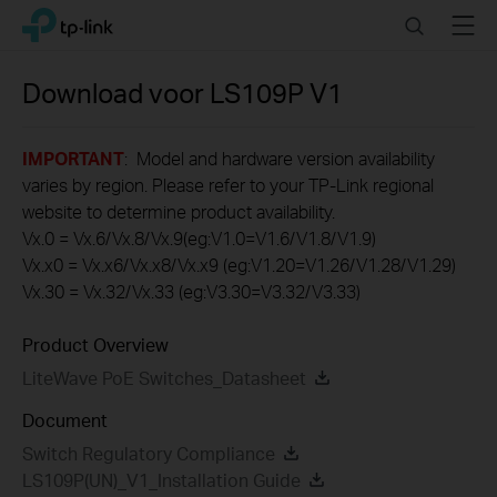
Click
Search
Menu
TP-Link, Reliably Smart
to
skip
the
Download voor
LS109P
V1
navigation
bar
IMPORTANT
: Model and hardware version availability
varies by region. Please refer to your TP-Link regional
website to determine product availability.
Vx.0 = Vx.6/Vx.8/Vx.9(eg:V1.0=V1.6/V1.8/V1.9)
Vx.x0 = Vx.x6/Vx.x8/Vx.x9 (eg:V1.20=V1.26/V1.28/V1.29)
Vx.30 = Vx.32/Vx.33 (eg:V3.30=V3.32/V3.33)
Product Overview
LiteWave PoE Switches_Datasheet
Document
Switch Regulatory Compliance
LS109P(UN)_V1_Installation Guide