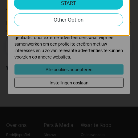
START
Cookies voor analyse geven ons de mogelijkheid uw
Abonneer
activiteiten op onze website te volgen en zo de
functionaliteit van de website aan te passen en te
Other Option
verbeteren.
Krijg updates over nieuwe producten, samenwerkingen
en ander interessant nieuws
Marketing cookies kunnen op onze website worden
geplaatst door externe adverteerders waar wij mee
samenwerken om een profiel te creëren met uw
Email Address
Meld je aan
interesses en u zo van relevante advertenties te kunnen
voorzien op andere websites.
Volg Ons
Alle cookies accepteren
Instellingen opslaan
Over ons
Pers & Media
Waar te Koop
Bedrijfsprofiel
Nieuws
Onlinewinkels