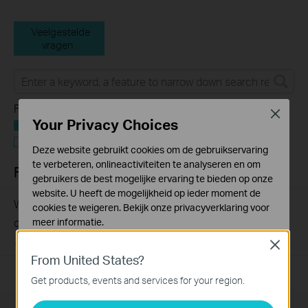
Veelgestelde
vragen
Feature Filter:
Close
Your Privacy Choices
Alle
Troubleshooting
Deze website gebruikt cookies om de gebruikservaring
te verbeteren, onlineactiviteiten te analyseren en om
FAQs
gebruikers de best mogelijke ervaring te bieden op onze
website. U heeft de mogelijkheid op ieder moment de
Why my PoE powered device cannot work properly when
cookies te weigeren. Bekijk onze
privacyverklaring
voor
connected to the PoE Switch?
meer informatie.
10-23-2025
391219
views
Close
Standaard Cookies
From United States?
Deze cookies zijn noodzakelijk voor de werking van de
website en kunnen niet worden uitgeschakeld.
Get products, events and services for your region.
Analyse en Marketing Cookies