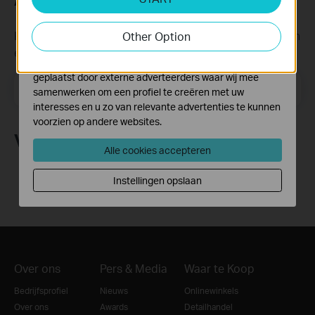
activiteiten op onze website te volgen en zo de
functionaliteit van de website aan te passen en te
Krijg updates over nieuwe producten, samenwerkingen
Other Option
verbeteren.
en ander interessant nieuws
Marketing cookies kunnen op onze website worden
geplaatst door externe adverteerders waar wij mee
Email Address
Meld je aan
samenwerken om een profiel te creëren met uw
interesses en u zo van relevante advertenties te kunnen
voorzien op andere websites.
Volg Ons
Alle cookies accepteren
Instellingen opslaan
Over ons
Pers & Media
Waar te Koop
Bedrijfsprofiel
Nieuws
Onlinewinkels
Over ons
Awards
Detailhandel