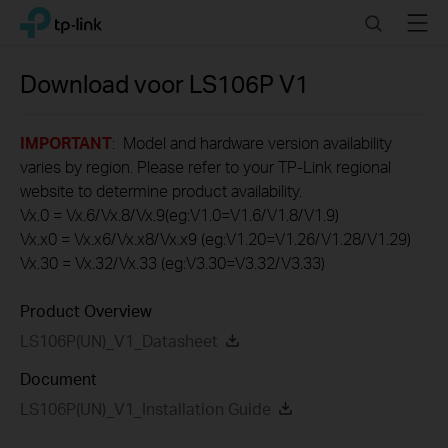
Click
Search
Menu
TP-Link, Reliably Smart
to
skip
the
Download voor
LS106P
V1
navigation
bar
IMPORTANT
: Model and hardware version availability
varies by region. Please refer to your TP-Link regional
website to determine product availability.
Vx.0 = Vx.6/Vx.8/Vx.9(eg:V1.0=V1.6/V1.8/V1.9)
Vx.x0 = Vx.x6/Vx.x8/Vx.x9 (eg:V1.20=V1.26/V1.28/V1.29)
Vx.30 = Vx.32/Vx.33 (eg:V3.30=V3.32/V3.33)
Product Overview
LS106P(UN)_V1_Datasheet
Document
LS106P(UN)_V1_Installation Guide