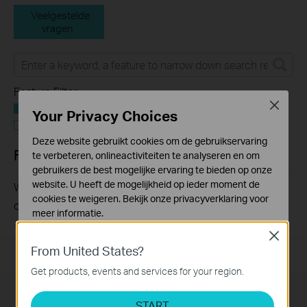
Veelgestelde
vragen
Feature Filter:
Close
Alle
Your Privacy Choices
Troubleshooting
Deze website gebruikt cookies om de gebruikservaring
FAQs
te verbeteren, onlineactiviteiten te analyseren en om
gebruikers de best mogelijke ervaring te bieden op onze
website. U heeft de mogelijkheid op ieder moment de
Why my PoE powered device cannot work properly when
cookies te weigeren. Bekijk onze
privacyverklaring
voor
connected to the PoE Switch?
meer informatie.
10-23-2025
391499
views
Close
Standaard Cookies
From United States?
Deze cookies zijn noodzakelijk voor de werking van de
website en kunnen niet worden uitgeschakeld.
Get products, events and services for your region.
Analyse en Marketing Cookies
Abonneer
START
Cookies voor analyse geven ons de mogelijkheid uw