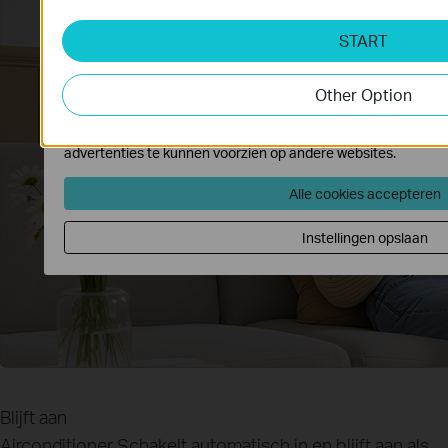
uitgeschakeld.
START
Analyse en Marketing Cookies
Cookies voor analyse geven ons de mogelijkheid uw activiteit
de functionaliteit van de website aan te passen en te verbete
Other Option
Marketing cookies kunnen op onze website worden geplaatst
wij mee samenwerken om een profiel te creëren met uw inter
advertenties te kunnen voorzien op andere websites.
Alle cookies accepteren
Instellingen opslaan
Blijft aan
Airconditioner
Schakelt automatisch in en blijft aan als