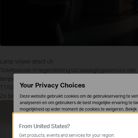
Lamp vrijwel direct uit
Toiletbezoek
In tegenstelling tot bewegingssensors (die
lampen aanhoudt tot een timer afloopt), detecteert de
Your Privacy Choices
T150 wanneer je weggaat en schakelt de lampen dan uit.
Zo bespaar je moeiteloos energie.
Deze website gebruikt cookies om de gebruikservaring te verb
analyseren en om gebruikers de best mogelijke ervaring te bi
mogelijkheid op ieder moment de cookies te weigeren. Bekij
informatie.
From United States?
Standaard Cookies
Deze cookies zijn noodzakelijk voor de werking van de websi
Get products, events and services for your region.