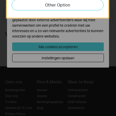
functionaliteit van de website aan te passen en te
en ander interessant nieuws
Other Option
verbeteren.
Email Address
Marketing cookies kunnen op onze website worden
Meld je aan
geplaatst door externe adverteerders waar wij mee
samenwerken om een profiel te creëren met uw
interesses en u zo van relevante advertenties te kunnen
Volg Ons
voorzien op andere websites.
Alle cookies accepteren
Instellingen opslaan
Over ons
Pers & Media
Waar te Koop
Bedrijfsprofiel
Nieuws
Onlinewinkels
Over ons
Awards
Detailhandel
Contact
Beveiligingsadvies
B2B Partners
Werken bij TP-Link
Blog
Distributors
Privacy Policy