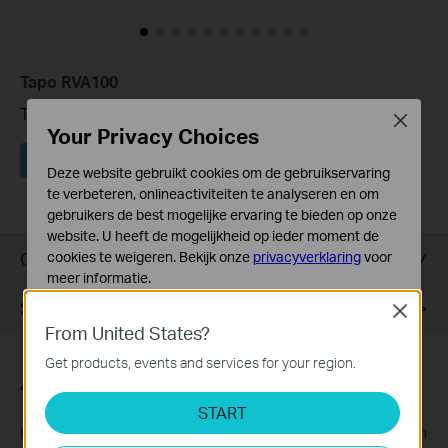
Tapo RVA100
Tapo-robotstofzuiger vervangingsset
Close
Your Privacy Choices
Koop Nu
Deze website gebruikt cookies om de gebruikservaring
te verbeteren, onlineactiviteiten te analyseren en om
gebruikers de best mogelijke ervaring te bieden op onze
website. U heeft de mogelijkheid op ieder moment de
Overzicht
cookies te weigeren. Bekijk onze
privacyverklaring
voor
meer informatie.
Support
Close
Standaard Cookies
From United States?
Deze cookies zijn noodzakelijk voor de werking van de
website en kunnen niet worden uitgeschakeld.
Get products, events and services for your region.
Abonneer
Analyse en Marketing Cookies
START
Cookies voor analyse geven ons de mogelijkheid uw
Krijg updates over nieuwe producten, samenwerkingen
activiteiten op onze website te volgen en zo de