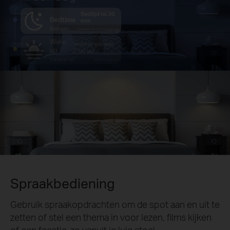
Bedtijd na 30
Bedtime
min
Bedroom
Slaapkamer 5% helderheid
Wake
Wakker worden
up
7:00 uur
Slaapkamer
80% helderheid
Spraakbediening
Gebruik spraakopdrachten om de spot aan en uit te
zetten of stel een thema in voor lezen, films kijken
of een feestje, zo vanuit je luie stoel.