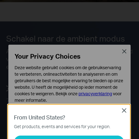
Schakel naar de ambient modus
Als je volledig wilt ontspannen, kun je de helderheid
Close
Your Privacy Choices
van de smart-spot zo laag mogelijk zetten. Zo
ervaar je thuis volledige rust.
Deze website gebruikt cookies om de gebruikservaring
te verbeteren, onlineactiviteiten te analyseren en om
gebruikers de best mogelijke ervaring te bieden op onze
website. U heeft de mogelijkheid op ieder moment de
cookies te weigeren. Bekijk onze
privacyverklaring
voor
7 lumen zachte verlichting
meer informatie.
Close
Standaard Cookies
From United States?
Deze cookies zijn noodzakelijk voor de werking van de
website en kunnen niet worden uitgeschakeld.
Get products, events and services for your region.
Analyse en Marketing Cookies