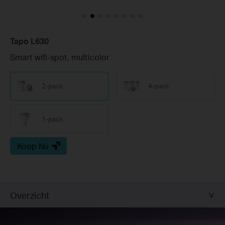
Tapo L630
Smart wifi-spot, multicolor
2-pack
4-pack
1-pack
Koop Nu
Overzicht