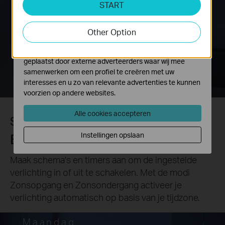
START
Cookies voor analyse geven ons de mogelijkheid uw
activiteiten op onze website te volgen en zo de
functionaliteit van de website aan te passen en te
Other Option
verbeteren.
Marketing cookies kunnen op onze website worden
geplaatst door externe adverteerders waar wij mee
samenwerken om een profiel te creëren met uw
interesses en u zo van relevante advertenties te kunnen
voorzien op andere websites.
Alle cookies accepteren
Schema's & timers
Eenvoudig je leven beheren
Instellingen opslaan
Maak schema's en timers aan om de ingestelde
verlichting in of uit te schakelen. Met de modi
Zonsopgang en Zonsondergang activeer je
verlichting automatisch op basis van je tijdzone.
Maandag