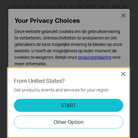
uitbreiden, met een druk op de WPS toets van de
router, gevolgd door de Range Extender toets op
Close
Your Privacy Choices
de TL-WA850RE, of andersom. Door de
verbindtoets nogmaals in te drukken, wordt snel
Deze website gebruikt cookies om de gebruikservaring
te verbeteren, onlineactiviteiten te analyseren en om
een beveiligde verbinding met client-apparaten
gebruikers de best mogelijke ervaring te bieden op onze
tot stand gebracht.
website. U heeft de mogelijkheid op ieder moment de
cookies te weigeren. Bekijk onze
privacyverklaring
voor
meer informatie.
Close
Standaard Cookies
From United States?
Deze cookies zijn noodzakelijk voor de werking van de
website en kunnen niet worden uitgeschakeld.
Get products, events and services for your region.
Analyse en Marketing Cookies
START
Cookies voor analyse geven ons de mogelijkheid uw
activiteiten op onze website te volgen en zo de
functionaliteit van de website aan te passen en te
Other Option
verbeteren.
Marketing cookies kunnen op onze website worden