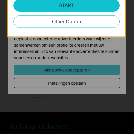
START
Cookies voor analyse geven ons de mogelijkheid uw
activiteiten op onze website te volgen en zo de
functionaliteit van de website aan te passen en te
Other Option
verbeteren.
Marketing cookies kunnen op onze website worden
geplaatst door externe adverteerders waar wij mee
samenwerken om een profiel te creëren met uw
interesses en u zo van relevante advertenties te kunnen
voorzien op andere websites.
Alle cookies accepteren
Instellingen opslaan
Na 6 uur opladen: