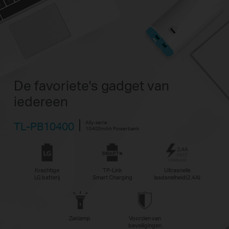
De favoriete's gadget van
iedereen
Ally-serie
TL-PB10400
10400mAh Powerbank
Krachtige
TP-Link
Ultrasnelle
LG batterij
Smart Charging
laadsnelheid(2.4A)
Zaklamp
Voorzien van
beveiligingen