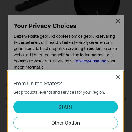
Close
Your Privacy Choices
SP290
HA100
Deze website gebruikt cookies om de gebruikservaring
6 AC-stopcontacten & 3 usb-
Bluetooth Music Receiver
poorten met spanningsbeveiliging
te verbeteren, onlineactiviteiten te analyseren en om
gebruikers de best mogelijke ervaring te bieden op onze
website. U heeft de mogelijkheid op ieder moment de
cookies te weigeren. Bekijk onze
privacyverklaring
voor
meer informatie.
Close
Standaard Cookies
Abonneer
From United States?
Deze cookies zijn noodzakelijk voor de werking van de
website en kunnen niet worden uitgeschakeld.
Get products, events and services for your region.
Krijg updates over nieuwe producten, samenwerkingen
Analyse en Marketing Cookies
en ander interessant nieuws
START
Cookies voor analyse geven ons de mogelijkheid uw
activiteiten op onze website te volgen en zo de
Email Address
functionaliteit van de website aan te passen en te
Meld je aan
Other Option
verbeteren.