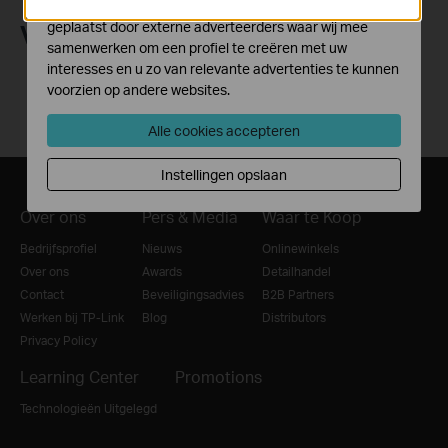
Marketing cookies kunnen op onze website worden
geplaatst door externe adverteerders waar wij mee
Volg Ons
samenwerken om een profiel te creëren met uw
interesses en u zo van relevante advertenties te kunnen
voorzien op andere websites.
Alle cookies accepteren
Instellingen opslaan
Over ons
Pers & Media
Waar te Koop
Bedrijfsprofiel
Nieuws
Onlinewinkels
Over ons
Awards
Detailhandel
Contact
Beveiligingsadvies
B2B Partners
Werken bij TP-Link
Blog
Distributors
Privacy Policy
Learning Center
Promotions
Technologieën Uitgelegd