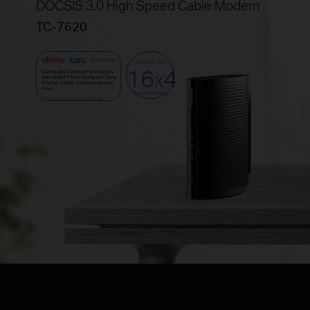
DOCSIS 3.0 High Speed Cable Modem
TC-7620
DOCSIS 3.0
16
4
CableLabs Certified® and works
X
with XFINITY from Comcast, Time
Warner Cable, Cablevision and
more.
Channel Bonding
Find the complete ISP compatibility list