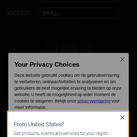
DOCSIS2.0
30Mbps
16
4
Close
Upstream
Your Privacy Choices
channels
Downstream
channels
Deze website gebruikt cookies om de gebruikservaring
te verbeteren, onlineactiviteiten te analyseren en om
gebruikers de best mogelijke ervaring te bieden op onze
website. U heeft de mogelijkheid op ieder moment de
cookies te weigeren. Bekijk onze
privacyverklaring
voor
meer informatie.
Close
Standaard Cookies
up to
up to
680Mbps
143Mbps
From United States?
Deze cookies zijn noodzakelijk voor de werking van de
website en kunnen niet worden uitgeschakeld.
Get products, events and services for your region.