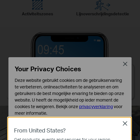
Activiteitszones
Lijnoverschrijdingsdetectie
Close
Your Privacy Choices
TAPO
now
Deze website gebruikt cookies om de gebruikservaring
Bewegingsdetectie
te verbeteren, onlineactiviteiten te analyseren en om
“TC41”: beweging gedetecteerd op 2024-01-10 09:45
gebruikers de best mogelijke ervaring te bieden op onze
website. U heeft de mogelijkheid op ieder moment de
cookies te weigeren. Bekijk onze
privacyverklaring
voor
meer informatie.
Close
Standaard Cookies
From United States?
Deze cookies zijn noodzakelijk voor de werking van de
website en kunnen niet worden uitgeschakeld.
Get products, events and services for your region.