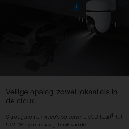
Veilige opslag, zowel lokaal als in
de cloud
†
Sla opgenomen video's op een microSD-kaart
(tot
512 GB) op of maak gebruik van de