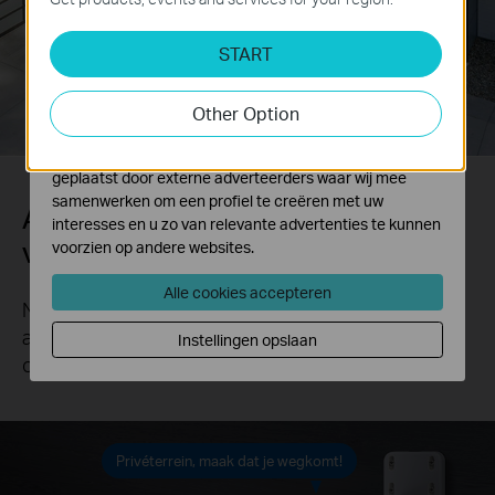
Analyse en Marketing Cookies
START
Cookies voor analyse geven ons de mogelijkheid uw
activiteiten op onze website te volgen en zo de
functionaliteit van de website aan te passen en te
Other Option
verbeteren.
Marketing cookies kunnen op onze website worden
geplaatst door externe adverteerders waar wij mee
samenwerken om een profiel te creëren met uw
Aanpasbaar akoestisch en
interesses en u zo van relevante advertenties te kunnen
visueel alarm
voorzien op andere websites.
Alle cookies accepteren
Neem aangepaste audio op en gebruik deze als
alarm. Het ultraheldere en aanpasbare licht helpt
Instellingen opslaan
om ongewenste bezoekers weg te jagen.
Privéterrein, maak dat je wegkomt!