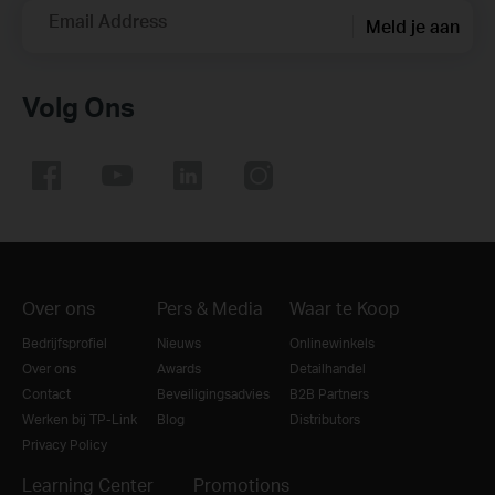
Email Address
Meld je aan
Volg Ons
Over ons
Pers & Media
Waar te Koop
Bedrijfsprofiel
Nieuws
Onlinewinkels
Over ons
Awards
Detailhandel
Contact
Beveiligingsadvies
B2B Partners
Werken bij TP-Link
Blog
Distributors
Privacy Policy
Learning Center
Promotions