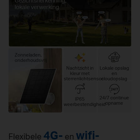
Gezichtsherkenning,
lokale verwerking
Zonneladen,
onderhoudsvrij
Nachtzicht in
Lokale opslag
kleur met
en
sterrenlichtsensor
cloudopslag
24/7 continue
IP65
opname
weerbestendigheid
4G-
wifi-
Flexibele
en