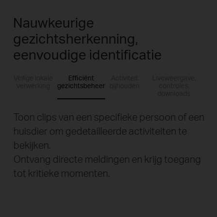
Nauwkeurige
gezichtsherkenning,
eenvoudige identificatie
Veilige lokale
Efficiënt
Activiteit
Liveweergave,
verwerking
gezichtsbeheer
bijhouden
controles,
downloads
Toon clips van een specifieke persoon of een
huisdier om gedetailleerde activiteiten te
bekijken.
Ontvang directe meldingen en krijg toegang
tot kritieke momenten.