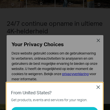
24/7 continue opname in ultieme
4K-helderheid
Close
Deze camera doorbreekt de grenzen van de
Your Privacy Choices
standaard camera's op batterijen. Hij biedt 24/7
Deze website gebruikt cookies om de gebruikservaring
continue opname in prachtig 4K Ultra HD, zonder
te verbeteren, onlineactiviteiten te analyseren en om
afhankelijk te zijn van een DC-voeding. Deze
gebruikers de best mogelijke ervaring te bieden op onze
functie is alleen ingeschakeld als videobeelden
website. U heeft de mogelijkheid op ieder moment de
lokaal worden opgeslagen.
cookies te weigeren. Bekijk onze
privacyverklaring
voor
meer informatie.
Close
Standaard Cookies
Meer informatie over de batterijduur
From United States?
Deze cookies zijn noodzakelijk voor de werking van de
website en kunnen niet worden uitgeschakeld.
Get products, events and services for your region.
Analyse en Marketing Cookies