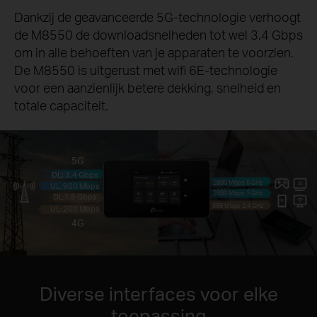
Dankzij de geavanceerde 5G-technologie verhoogt
de M8550 de downloadsnelheden tot wel 3.4 Gbps
om in alle behoeften van je apparaten te voorzien.
De M8550 is uitgerust met wifi 6E-technologie
voor een aanzienlijk betere dekking, snelheid en
totale capaciteit.
5G
DL: 3.4 Gbps
2880 Mbps 6 GHz
UL: 900 Mbps
2880 Mbps 5 GHz
DL:1.6 Gbps
688 Mbps 2.4 GHz
UL: 200 Mbps
4G
Diverse interfaces voor elke
toepassing