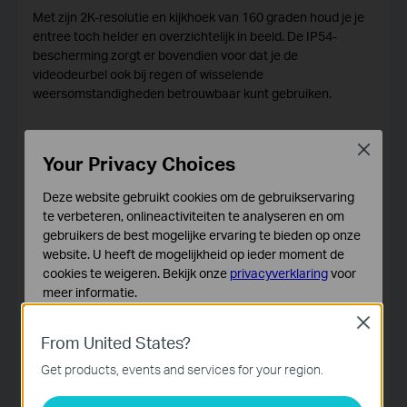
Met zijn 2K-resolutie en kijkhoek van 160 graden houd je je
entree toch helder en overzichtelijk in beeld. De IP54-
bescherming zorgt er bovendien voor dat je de
videodeurbel ook bij regen of wisselende
weersomstandigheden betrouwbaar kunt gebruiken.
Close
Your Privacy Choices
Deze website gebruikt cookies om de gebruikservaring
te verbeteren, onlineactiviteiten te analyseren en om
gebruikers de best mogelijke ervaring te bieden op onze
website. U heeft de mogelijkheid op ieder moment de
cookies te weigeren. Bekijk onze
privacyverklaring
voor
meer informatie.
Close
Standaard Cookies
From United States?
Deze cookies zijn noodzakelijk voor de werking van de
website en kunnen niet worden uitgeschakeld.
Get products, events and services for your region.
Analyse en Marketing Cookies