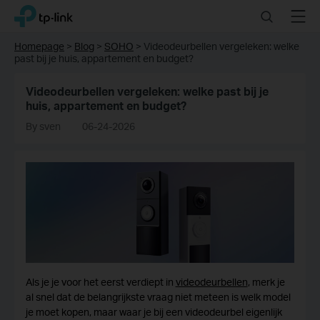
Click
Search
Menu
TP-Link, Reliably Smart
to
skip
Homepage
>
Blog
>
SOHO
>
Videodeurbellen vergeleken: welke
the
past bij je huis, appartement en budget?
navigation
bar
Videodeurbellen vergeleken: welke past bij je
huis, appartement en budget?
By sven
06-24-2026
Als je je voor het eerst verdiept in
videodeurbellen
, merk je
al snel dat de belangrijkste vraag niet meteen is welk model
je moet kopen, maar waar je bij een videodeurbel eigenlijk