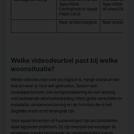
Tapo H500
Tapo H500 Cent
CentralHub of cloud
of cloud (Tapo C
(Tapo Care)
Naar productpagina
Naar productpag
Welke videodeurbel past bij welke
woonsituatie?
Welke videodeurbel voor jou logisch is, hangt vooral af van
hoe en waar je hem wilt gebruiken. Tussen een
huurappartement, een eengezinswoning en een woning
met bestaande deurbelbedrading zitten grote verschillen in
installatie, stroomvoorziening en de functies die in het
dagelijks leven echt belangrijk zijn.
Voor appartementen of huurwoningen zijn accumodellen
vaak bijzonder praktisch. Ze zijn meestal eenvoudiger te
monteren zonder bestaande deurbelinstallaties aan te