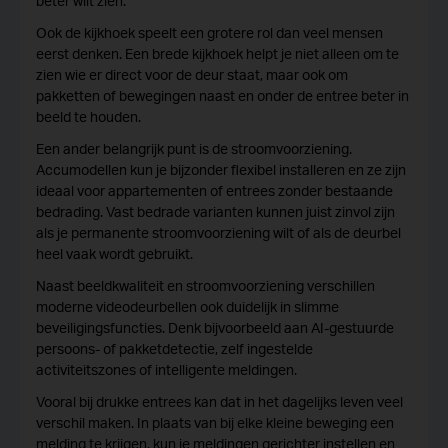
beter wilt zien.
Ook de kijkhoek speelt een grotere rol dan veel mensen
eerst denken. Een brede kijkhoek helpt je niet alleen om te
zien wie er direct voor de deur staat, maar ook om
pakketten of bewegingen naast en onder de entree beter in
beeld te houden.
Een ander belangrijk punt is de stroomvoorziening.
Accumodellen kun je bijzonder flexibel installeren en ze zijn
ideaal voor appartementen of entrees zonder bestaande
bedrading. Vast bedrade varianten kunnen juist zinvol zijn
als je permanente stroomvoorziening wilt of als de deurbel
heel vaak wordt gebruikt.
Naast beeldkwaliteit en stroomvoorziening verschillen
moderne videodeurbellen ook duidelijk in slimme
beveiligingsfuncties. Denk bijvoorbeeld aan AI-gestuurde
persoons- of pakketdetectie, zelf ingestelde
activiteitszones of intelligente meldingen.
Vooral bij drukke entrees kan dat in het dagelijks leven veel
verschil maken. In plaats van bij elke kleine beweging een
melding te krijgen, kun je meldingen gerichter instellen en