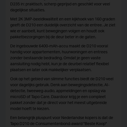
D235 in: praktisch, scherp geprijsd en geschikt voor veel
dagelijkse situaties.
Met 2K 3MP-beeldkwaliteit en een kijkhoek van 160 graden
geeft de D210 een duidelijk overzicht van de entree. Je ziet
wie er aanbelt, kunt bewegingen volgen en houdt ook
pakketbezorgingen bij de deur beter in de gaten.
De ingebouwde 6400-mAh-accu maakt de D210 vooral
handig voor appartementen, huurwoningen en entrees
zonder bestaande bedrading. Omdat je geen vaste
aansluiting nodig hebt, kun je de deurbel relatief flexibel
plaatsen en later ook makkelijker verplaatsen.
Ook op het gebied van slimme functies biedt de D210 veel
voor dagelijks gebruik. Denk aan bewegingsdetectie, AI-
detectie, tweeweg-audio, appmeldingen en opslag via
microSD of Tapo Care. Daardoor krijg je een compleet
pakket zonder dat je direct voor het meest uitgebreide
model hoeft te kiezen.
Een belangrijk pluspunt voor Nederlandse kopers is dat de
Tapo D210 de Consumentenbond-award "Beste Koop"