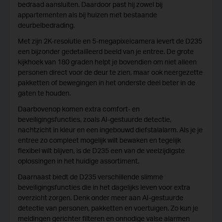
bedraad aansluiten. Daardoor past hij zowel bij
appartementen als bij huizen met bestaande
deurbelbedrading.
Met zijn 2K-resolutie en 5-megapixelcamera levert de D235
een bijzonder gedetailleerd beeld van je entree. De grote
kijkhoek van 180 graden helpt je bovendien om niet alleen
personen direct voor de deur te zien, maar ook neergezette
pakketten of bewegingen in het onderste deel beter in de
gaten te houden.
Daarbovenop komen extra comfort- en
beveiligingsfuncties, zoals AI-gestuurde detectie,
nachtzicht in kleur en een ingebouwd diefstalalarm. Als je je
entree zo compleet mogelijk wilt bewaken en tegelijk
flexibel wilt blijven, is de D235 een van de veelzijdigste
oplossingen in het huidige assortiment.
Daarnaast biedt de D235 verschillende slimme
beveiligingsfuncties die in het dagelijks leven voor extra
overzicht zorgen. Denk onder meer aan AI-gestuurde
detectie van personen, pakketten en voertuigen. Zo kun je
meldingen gerichter filteren en onnodige valse alarmen