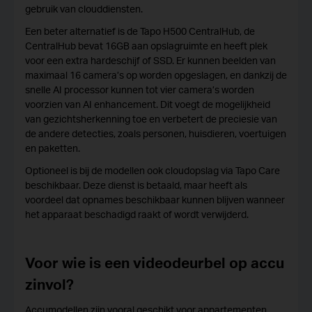
gebruik van clouddiensten.
Een beter alternatief is de Tapo H500 CentralHub, de
CentralHub bevat 16GB aan opslagruimte en heeft plek
voor een extra hardeschijf of SSD. Er kunnen beelden van
maximaal 16 camera’s op worden opgeslagen, en dankzij de
snelle AI processor kunnen tot vier camera’s worden
voorzien van AI enhancement. Dit voegt de mogelijkheid
van gezichtsherkenning toe en verbetert de preciesie van
de andere detecties, zoals personen, huisdieren, voertuigen
en paketten.
Optioneel is bij de modellen ook cloudopslag via Tapo Care
beschikbaar. Deze dienst is betaald, maar heeft als
voordeel dat opnames beschikbaar kunnen blijven wanneer
het apparaat beschadigd raakt of wordt verwijderd.
Voor wie is een videodeurbel op accu
zinvol?
Accumodellen zijn vooral geschikt voor appartementen,