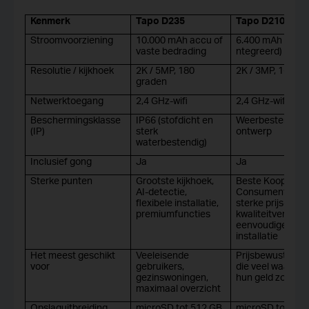
Kenmerk
Tapo D235
Tapo D210
Stroomvoorziening
10.000 mAh accu of
6.400 mAh accu 
vaste bedrading
ntegreerd)
Resolutie / kijkhoek
2K / 5MP, 180
2K / 3MP, 160 g
graden
Netwerktoegang
2,4 GHz-wifi
2,4 GHz-wifi
Beschermingsklasse
IP66 (stofdicht en
Weerbestendig
(IP)
sterk
ontwerp
waterbestendig)
Inclusief gong
Ja
Ja
Sterke punten
Grootste kijkhoek,
Beste Koop volg
AI-detectie,
Consumentenbo
flexibele installatie,
sterke prijs-
premiumfuncties
kwaliteitverhoud
eenvoudige acc
installatie
Het meest geschikt
Veeleisende
Prijsbewuste ko
voor
gebruikers,
die veel waarde 
gezinswoningen,
hun geld zoeken
maximaal overzicht
Opslaguitbreiding
microSD tot 512 GB,
microSD tot 512