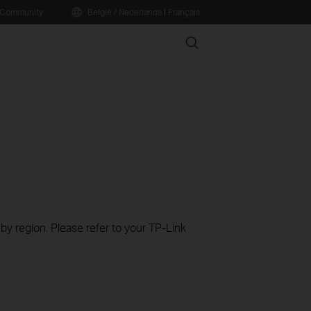
Community
België / Nederlands
|
Français
Search
 by region. Please refer to your TP-Link