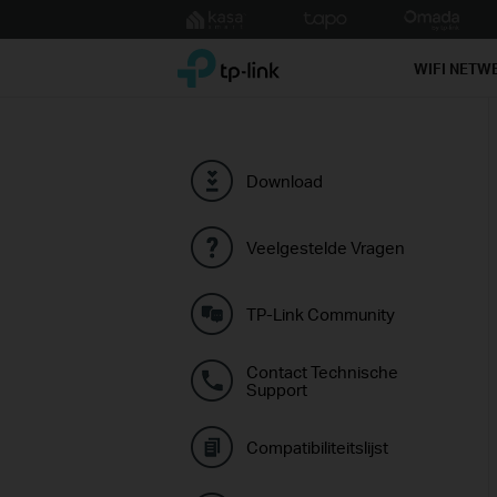
Click
to
TP-Link, Reliably Smart
skip
WIFI NETW
the
navigation
bar
Download
Veelgestelde Vragen
TP-Link Community
Contact Technische
Support
Compatibiliteitslijst