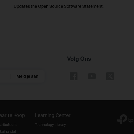
Updates the Open Source Software Statement.
Volg Ons
Meld je aan
aar te Koop
Learning Center
stributeurs
Technology Library
tailhandel