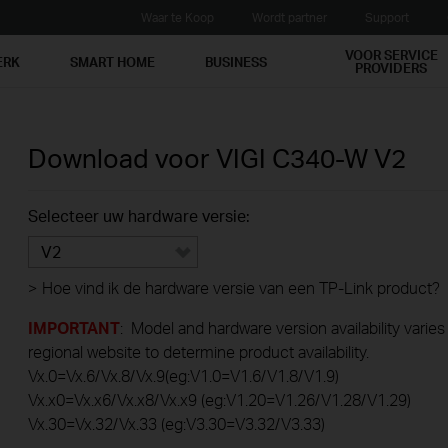
Waar te Koop
Wordt partner
Support
VOOR SERVICE
ERK
SMART HOME
BUSINESS
PROVIDERS
Download voor
VIGI C340-W
V2
Selecteer uw hardware versie:
V2
>
Hoe vind ik de hardware versie van een TP-Link product?
IMPORTANT
: Model and hardware version availability varies
regional website to determine product availability.
Vx.0=Vx.6/Vx.8/Vx.9(eg:V1.0=V1.6/V1.8/V1.9)
Vx.x0=Vx.x6/Vx.x8/Vx.x9 (eg:V1.20=V1.26/V1.28/V1.29)
Vx.30=Vx.32/Vx.33 (eg:V3.30=V3.32/V3.33)