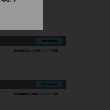
relevante
 Client.
Download
Bestandsgrootte:
540.49 MB
Download
Bestandsgrootte:
502.89 MB