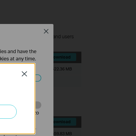
Close
nage surveillance devices and users
ties and have the
Download
kies at any time.
Bestandsgrootte:
522.36 MB
Close
 worden
 Client.
te te volgen en zo
Download
verteerders waar
Bestandsgrootte:
559.83 MB