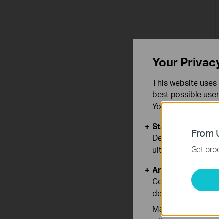
Your Privac
This website uses 
best possible user
You can find more
Standaard Cooki
From U
Deze cookies zijn
Get prod
uitgeschakeld.
Analyse en Marke
Cookies voor anal
de functionaliteit
Marketing cookies