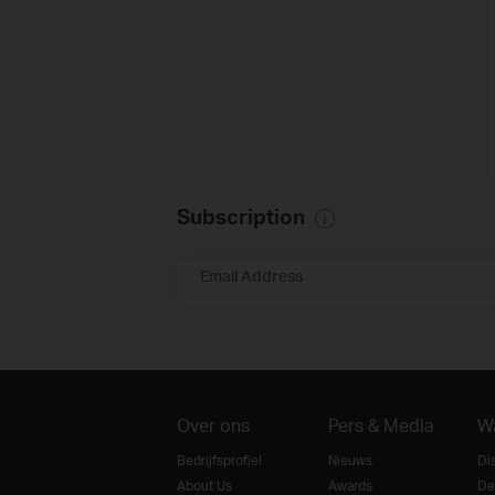
Subscription
Email Address
Over ons
Pers & Media
W
Bedrijfsprofiel
Nieuws
Di
About Us
Awards
De