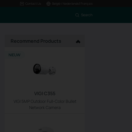
|
Contact Us
België / Nederlands
Français
Search
Recommend Products
NIEUW
VIGI C355
VIGI 5MP Outdoor Full-Color Bullet
Network Camera