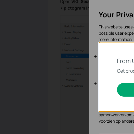
Open
VIGI Security Manager
en ga n
> pictogram Instellingen van de cam
Your Priv
This website uses 
possible user expe
more information 
Standaard C
From 
Deze cookies zijn 
Get prod
Analyse en 
Cookies voor analy
functionaliteit va
Marketing cookies
samenwerken om ee
voorzien op ander