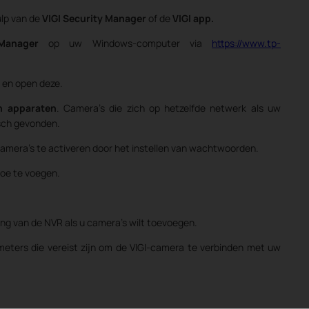
ulp van de
VIGI Security Manager
of de
VIGI app.
Manager
op uw Windows-computer via
https://www.tp-
en open deze.
 apparaten
. Camera's die zich op hetzelfde netwerk als uw
sch gevonden.
mera's te activeren door het instellen van wachtwoorden.
toe te voegen.
ng van de NVR als u camera's wilt toevoegen.
eters die vereist zijn om de VIGI-camera te verbinden met uw