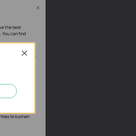
Close
ave the best
. You can find
Close
geschakeld.
n en zo de
s waar wij mee
nties te kunnen