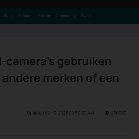
nd Train
Support
Partner
Community
Event
GI-camera's gebruiken
 andere merken of een
Updated 09-13-2023 08:56:33 AM
236532