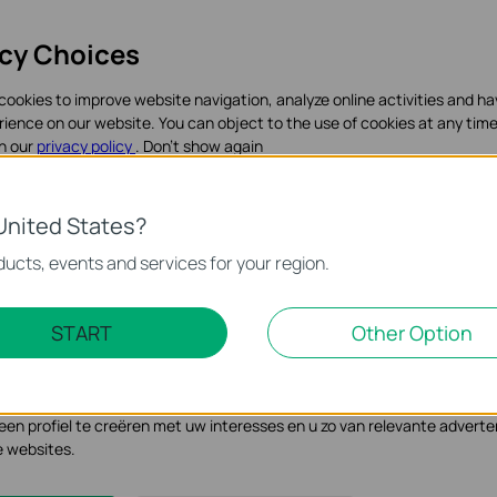
aar
Instellingen > Apparaat > Apparaatlijst > Mijn apparaten
era > Netwerkinstellingen > Verbinding
.
acy Choices
cookies to improve website navigation, analyze online activities and h
rience on our website. You can object to the use of cookies at any time
in our
privacy policy
.
Don’t show again
ookies
United States?
noodzakelijk voor de werking van de website en kunnen niet worden uit
ucts, events and services for your region.
Marketing Cookies
START
Other Option
se geven ons de mogelijkheid uw activiteiten op onze website te volge
n de website aan te passen en te verbeteren.
 kunnen op onze website worden geplaatst door externe adverteerder
n profiel te creëren met uw interesses en u zo van relevante adverte
e websites.