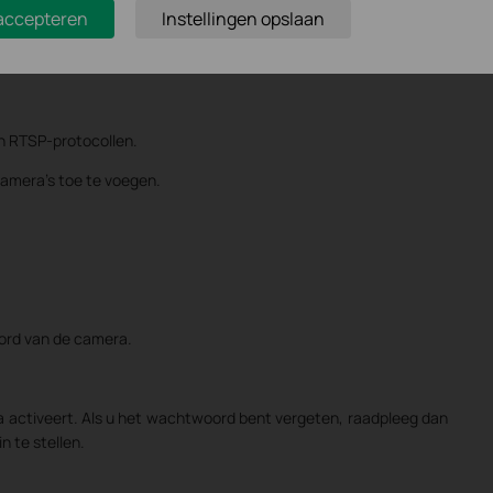
 accepteren
Instellingen opslaan
s van de VIGI-camera wijzigen in hetzelfde netwerksegment als
oegen.
n RTSP-protocollen.
amera's toe te voegen.
ord van de camera.
a activeert. Als u het wachtwoord bent vergeten, raadpleeg dan
 te stellen.