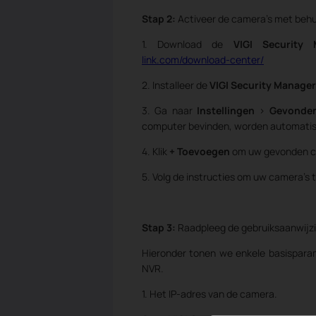
Stap 2:
Activeer de camera's met beh
1. Download de
VIGI Security 
link.com/download-center/
2. Installeer de
VIGI Security Manager
3. Ga naar
Instellingen
>
Gevonden
computer bevinden, worden automati
4. Klik
+ Toevoegen
om uw gevonden ca
5. Volg de instructies om uw camera's 
Stap 3:
Raadpleeg de gebruiksaanwijzi
Hieronder tonen we enkele basisparam
NVR.
1. Het IP-adres van de camera.