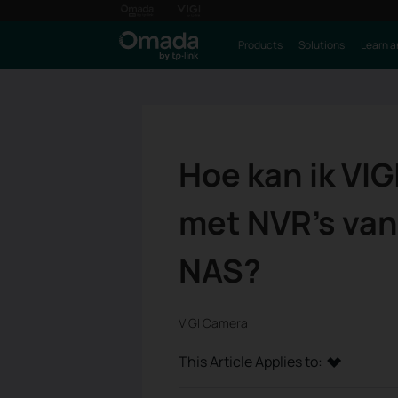
Products
Solutions
Learn a
Hoe kan ik VI
met NVR's van
NAS?
VIGI Camera
This Article Applies to: