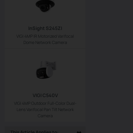
InSight S245ZI
VIGI 4MP IR Motorized Varifocal
Dome Network Camera
VIGI C540V
VIGI 4MP Outdoor Full-Color Dual-
Lens Varifocal Pan Tilt Network
Camera
This Article Applies to: