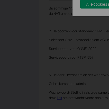
Alle cookies
Bij sommige NVR's moet u het IP-adre
de NVR om de camera te kunnen toev
2. De poorten voor standaard ONVIF- e
Selecteer ONVIF-protocollen om VIGI-c
Servicepoort voor ONVIF: 2020
Servicepoort voor RTSP: 554
3. De gebruikersnaam en het wachtwo
Gebruikersnaam: admin
Wachtwoord: Stelt u in als u de camer
deze
link
om het wachtwoord opnieuw in