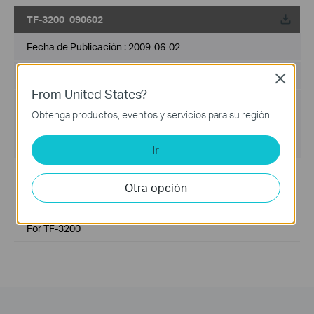
TF-3200_090602
Fecha de Publicación :
2009-06-02
Idioma:
Inglés
Close
From United States?
Tamaño del Archivo :
337 KB
Obtenga productos, eventos y servicios para su región.
Sistema de Operación : Win98SE/Me/2000/ XP/2003/
Vista/Linux/Novell NetWare
Ir
Modifications and Bug Fixes:
Otra opción
Read Windows 7 compatibility information here:
http://www.tp-link.com/support/w7.asp
Notes:
For TF-3200