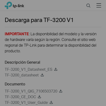
Click
Search
Menu
TP-Link, Reliably Smart
to
skip
the
Descarga para
TF-3200
V1
navigation
bar
IMPORTANTE
: La disponibilidad del modelo y la versión
de hardware varía según la región. Consulte el sitio web
regional de TP-Link para determinar la disponibilidad del
producto.
Descripción General
TF-3200_V1_Datasheet_ES
TF-3200_datasheet
Documento
TF-3200_V1_QIG_7106503720
TF-3200_CE_DOC
TF-3200_V1_User_Guide