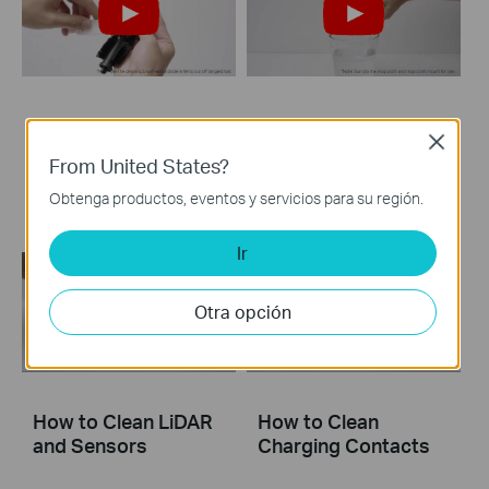
How to Clean the
How to Clean the
Close
Main Brush: Tapo
Mop Cloth
From United States?
RV20 Mop Plus
Obtenga productos, eventos y servicios para su región.
Ir
Otra opción
How to Clean LiDAR
How to Clean
and Sensors
Charging Contacts