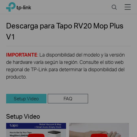
Click
Search
Menu
TP-Link, Reliably Smart
to
skip
the
Descarga para
Tapo RV20 Mop Plus
navigation
V1
bar
IMPORTANTE
: La disponibilidad del modelo y la versión
de hardware varía según la región. Consulte el sitio web
regional de TP-Link para determinar la disponibilidad del
producto.
Setup Video
FAQ
Setup Video