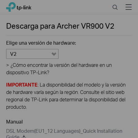
Click
Search
Menu
TP-Link, Reliably Smart
to
skip
the
Descarga para
Archer VR900
V2
navigation
bar
Elige una versión de hardware:
V2
>
¿Cómo encontrar la versión del hardware en un
dispositivo TP-Link?
IMPORTANTE
: La disponibilidad del modelo y la versión
de hardware varía según la región. Consulte el sitio web
regional de TP-Link para determinar la disponibilidad del
producto.
Manual
DSL Modem(EU1_12 Languages)_Quick Installation
Guide