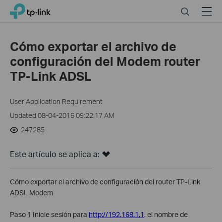
Click
Search
Menu
TP-Link, Reliably Smart
to
skip
the
Cómo exportar el archivo de
navigation
configuración del Modem router
bar
TP-Link ADSL
User Application Requirement
Updated 08-04-2016 09:22:17 AM
247285
Este artículo se aplica a:
Cómo exportar el archivo de configuración del router TP-Link
ADSL Modem
Paso 1 Inicie sesión para
http://192.168.1.1
, el nombre de