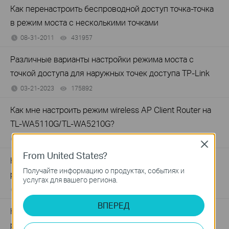
Как перенастроить беспроводной доступ точка-точка
в режим моста с несколькими точками
08-31-2011
431957
views
Различные варианты настройки режима моста с
точкой доступа для наружных точек доступа TP-Link
03-21-2023
175892
views
Как мне настроить режим wireless AP Client Router на
TL-WA5110G/TL-WA5210G?
08-31-2011
207994
views
Close
From United States?
Настройка TL-WA5110G/TL-WA5210G в режиме
Получайте информацию о продуктах, событиях и
ретранслятора
услугах для вашего региона.
08-31-2011
438888
views
ВПЕРЕД
Как настроить работу моей точки доступа (ТД) в
режиме Клиент