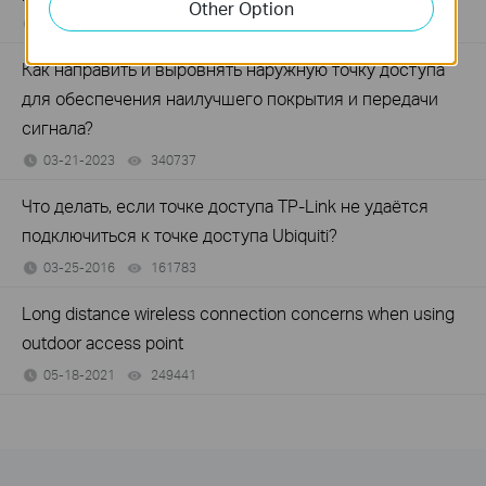
Other Option
08-31-2011
438330
views
Как направить и выровнять наружную точку доступа
для обеспечения наилучшего покрытия и передачи
сигнала?
03-21-2023
340737
views
Что делать, если точке доступа TP-Link не удаётся
подключиться к точке доступа Ubiquiti?
03-25-2016
161783
views
Long distance wireless connection concerns when using
outdoor access point
05-18-2021
249441
views