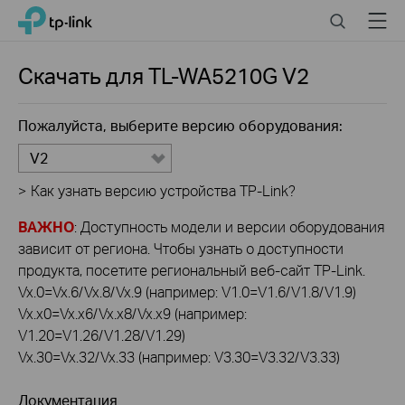
Click
Search
Menu
TP-Link, Reliably Smart
to
skip
the
Скачать для
TL-WA5210G
V2
navigation
bar
Пожалуйста, выберите версию оборудования:
V2
>
Как узнать версию устройства TP-Link?
ВАЖНО
: Доступность модели и версии оборудования
зависит от региона. Чтобы узнать о доступности
продукта, посетите региональный веб-сайт TP-Link.
Vx.0=Vx.6/Vx.8/Vx.9 (например: V1.0=V1.6/V1.8/V1.9)
Vx.x0=Vx.x6/Vx.x8/Vx.x9 (например:
V1.20=V1.26/V1.28/V1.29)
Vx.30=Vx.32/Vx.33 (например: V3.30=V3.32/V3.33)
Документация