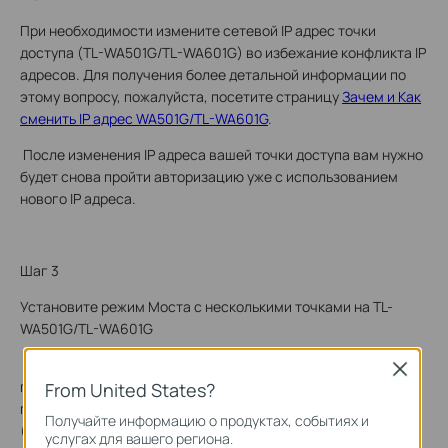
При необходимости измените сетевой IP адрес точки
доступа (TL-WA501G/TL-WA601G) во избежание конфликта IP
адресов. Для получения более детальной информации по
этому вопросу, пожалуйста, посетите страницу
Зачем и Как
сменить IP адрес WA501G/TL-WA601G
.
После изменения IP адреса вашей точки доступа вам нужно
будет снова пройти авторизацию уже с использованием
нового IP адреса.
Шаг 3
Установите режим Моста с несколькими точками на TL-
WA501G/TL-WA601G
1. Нажмите Wireless (Настройки беспроводного
Close
подключения) -> Wireless Mode (Режим беспроводного
From United States?
подключения) с левой стороны и укажите режим Bridge
Получайте информацию о продуктах, событиях и
(Point to Multi-Point) – Моста (Точка-многоточка). Введите
услугах для вашего региона.