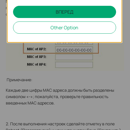
МАС адреса других точек доступа, которые вы хотите
подключить (Точки доступа В и Точки доступа С), в
ВПЕРЕД
соответствующие поля.
Other Option
Примечание:
Каждые две цифры МАС адреса должны быть разделены
символом «-»; пожалуйста, проверьте правильность
введенных МАС адресов.
2. После выполнения настроек сделайте отметку в поле