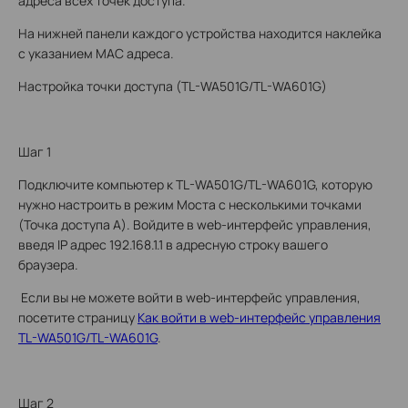
адреса всех точек доступа.
На нижней панели каждого устройства находится наклейка
с указанием МАС адреса.
Настройка точки доступа (TL-WA501G/TL-WA601G)
Шаг 1
Подключите компьютер к TL-WA501G/TL-WA601G, которую
нужно настроить в режим Моста с несколькими точками
(Точка доступа А). Войдите в web-интерфейс управления,
введя IP адрес 192.168.1.1 в адресную строку вашего
браузера.
Если вы не можете войти в web-интерфейс управления,
посетите страницу
Как войти в web-интерфейс управления
TL-WA501G/TL-WA601G
.
Шаг 2