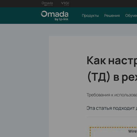
Продукты
Решения
Обуче
Как наст
(ТД) в р
Требования к использов
Эта статья подходит 