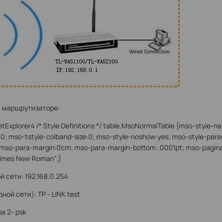
 маршрутизаторе:
etExplorer4 /* Style Definitions */ table.MsoNormalTable {mso-style
0; mso-tstyle-colband-size:0; mso-style-noshow:yes; mso-style-pare
; mso-para-margin:0cm; mso-para-margin-bottom:.0001pt; mso-pagina
"Times New Roman";}
 сети: 192.168.0.254
й сети): TP - LINK test
 2- psk