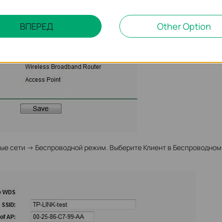
ВПЕРЕД
Other Option
е сети -> Беспроводной режим. Выберите Клиент в Беспроводно