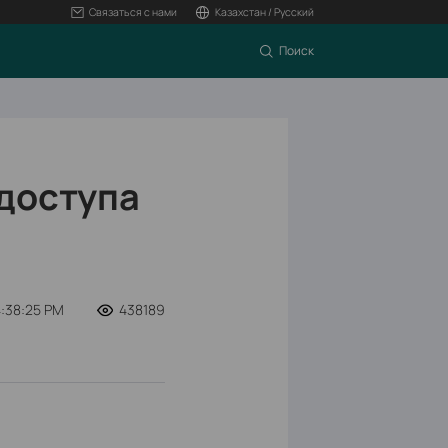
Связаться с нами
Казахстан / Русский
Поиск
 доступа
4:38:25 PM
438189