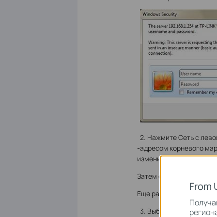
2. Нажмите Сеть с левой
-адресом корневого мар
изменить IP -адрес на 19
Затем смените IP -адрес
From 
Еще раз войдите на веб-
Получай
3. Выберите режим рабо
региона