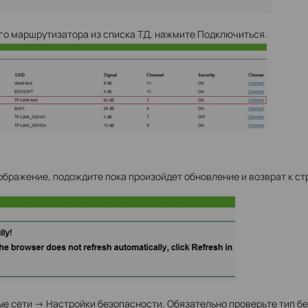
ого маршрутизатора из списка ТД, нажмите Подключиться.
зображение, подождите пока произойдет обновление и возврат к ст
ые сети -> Настройки безопасности. Обязательно проверьте тип б