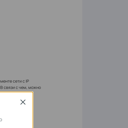
менте сети с IP
В связи с чем, можно
Close
о
.