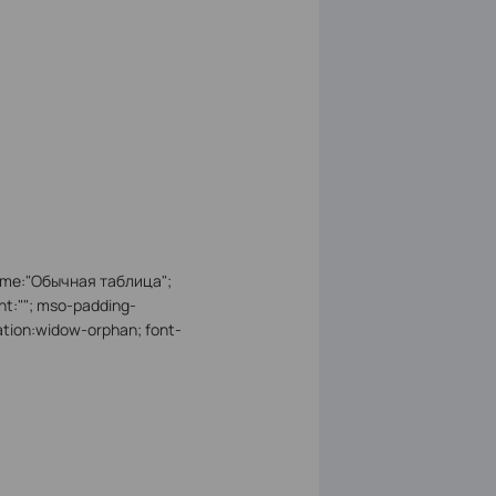
-name:"Обычная таблица";
nt:""; mso-padding-
tion:widow-orphan; font-