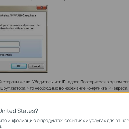
 стороны меню. Убедитесь, что IP -адрес Повторителя в одном сег
шрутизатора, что необходимо во избежание конфликта IP -адреса. 
2.168.0.1. Нажмите Сохранить
 вашего компьютера обратно на 192.168.0.100/255.255.255.0
United States?
страницу с помощью 192.168.0.1 .
те информацию о продуктах, событиях и услугах для вашег
ты в левой стороне меню, выберите режим ТД, нажмите Сохранить
.