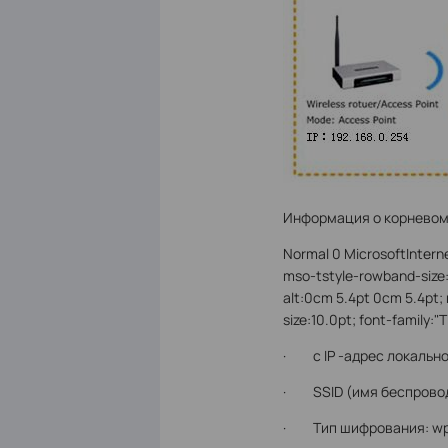
Информация о корневом
Normal 0 MicrosoftIntern
mso-tstyle-rowband-size:
alt:0cm 5.4pt 0cm 5.4pt
size:10.0pt; font-family:
· с IP -адрес локальной
· SSID (имя беспроводно
· Тип шифрования: wpa