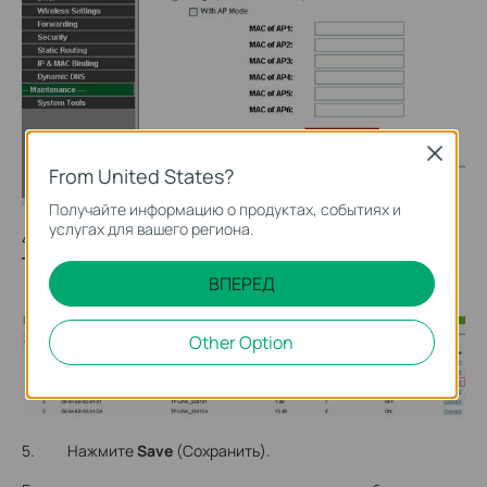
Close
From United States?
Получайте информацию о продуктах, событиях и
услугах для вашего региона.
4. Найдите SSID корневого маршрутизатора в
списке
ТД
, нажмите
Connect
(Соединение).
ВПЕРЕД
Other Option
5. Нажмите
Save
(Сохранить).