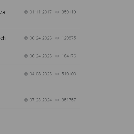
ния
01-11-2017
359119
views
tch
06-24-2026
129875
views
06-24-2026
184176
views
04-08-2026
510100
views
07-23-2024
351757
views