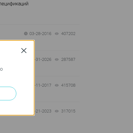
спецификаций
03-28-2016
407202
views
Close
-
07-31-2026
287587
views
го
01-11-2017
415708
views
ние
03-21-2023
317015
views