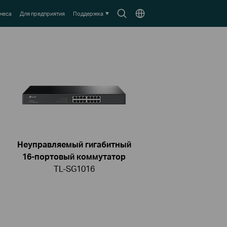
Search
Выберите
неса
Для предприятия
Поддержка
icon
местоположение
Неуправляемый гигабитный
16-портовый коммутатор
TL-SG1016