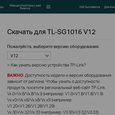
Маршрутизаторы Load
оры
VIGI Surveillance
Для биз
Balance
Скачать для
TL-SG1016
V12
Пожалуйста, выберите версию оборудования:
V12
>
Как узнать версию устройства TP-Link?
ВАЖНО
: Доступность модели и версии оборудования
зависит от региона. Чтобы узнать о доступности
продукта, посетите региональный веб-сайт TP-Link.
Vx.0=Vx.6/Vx.8/Vx.9 (например: V1.0=V1.6/V1.8/V1.9)
Vx.x0=Vx.x6/Vx.x8/Vx.x9 (например:
V1.20=V1.26/V1.28/V1.29)
Vx.30=Vx.32/Vx.33 (например: V3.30=V3.32/V3.33)