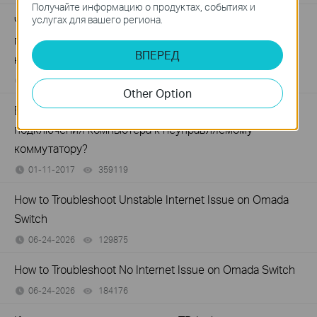
Получайте информацию о продуктах, событиях и
услугах для вашего региона.
Что делать, если на компьютере отсутствует
подключение при соединении с неуправляемым
ВПЕРЕД
коммутатором по кабелю?
03-21-2023
317015
views
Other Option
Вопрос: Что делать при медленной скорости
подключения компьютера к неуправляемому
коммутатору?
01-11-2017
359119
views
How to Troubleshoot Unstable Internet Issue on Omada
Switch
06-24-2026
129875
views
How to Troubleshoot No Internet Issue on Omada Switch
06-24-2026
184176
views