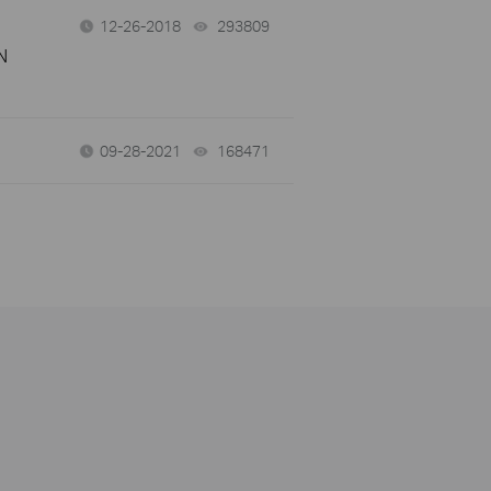
12-26-2018
293809
views
N
09-28-2021
168471
views