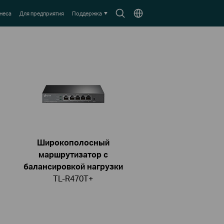
Search
Выберите
неса
Для предприятия
Поддержка
icon
местоположение
Широкополосный
маршрутизатор с
балансировкой нагрузки
TL-R470T+