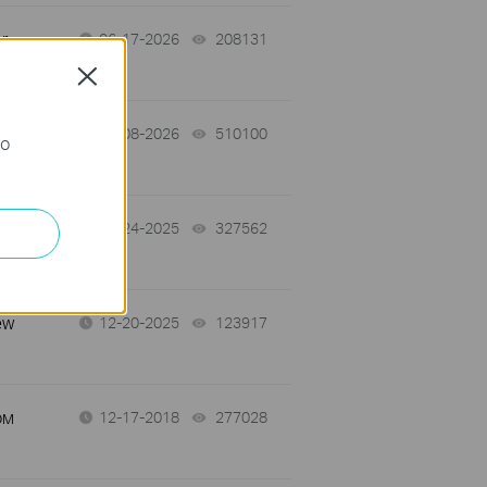
r
06-17-2026
208131
views
Close
04-08-2026
510100
views
го
12-24-2025
327562
views
ew
12-20-2025
123917
views
ом
12-17-2018
277028
views