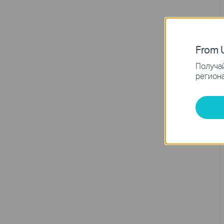
From U
Получай
региона