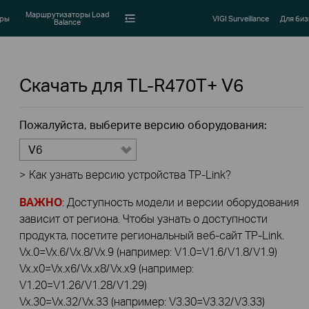
Маршрутизаторы Load
оры
VIGI Surveillance
Для биз
Balance
Скачать для
TL-R470T+
V6
Пожалуйста, выберите версию оборудования:
V6
>
Как узнать версию устройства TP-Link?
ВАЖНО
: Доступность модели и версии оборудования
зависит от региона. Чтобы узнать о доступности
продукта, посетите региональный веб-сайт TP-Link.
Vx.0=Vx.6/Vx.8/Vx.9 (например: V1.0=V1.6/V1.8/V1.9)
Vx.x0=Vx.x6/Vx.x8/Vx.x9 (например:
V1.20=V1.26/V1.28/V1.29)
Vx.30=Vx.32/Vx.33 (например: V3.30=V3.32/V3.33)