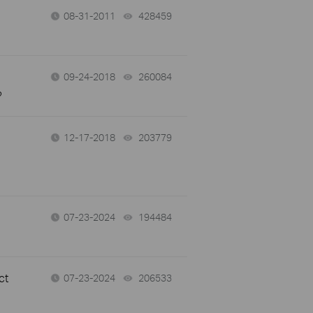
08-31-2011
428459
views
09-24-2018
260084
views
?
12-17-2018
203779
views
07-23-2024
194484
views
ct
07-23-2024
206533
views