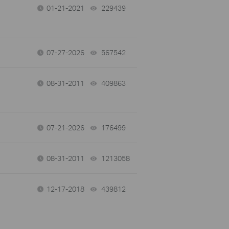
01-21-2021
229439
views
07-27-2026
567542
views
08-31-2011
409863
views
07-21-2026
176499
views
08-31-2011
1213058
views
12-17-2018
439812
views