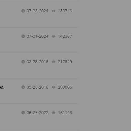
07-23-2024
130746
views
07-01-2024
142367
views
03-28-2016
217629
views
на
09-23-2016
203005
views
06-27-2022
161143
views