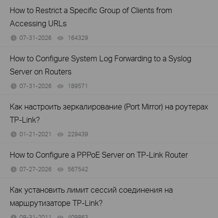
How to Restrict a Specific Group of Clients from
Accessing URLs
07-31-2026
164329
views
How to Configure System Log Forwarding to a Syslog
Server on Routers
07-31-2026
189571
views
Как настроить зеркалирование (Port Mirror) на роутерах
TP‑Link?
01-21-2021
229439
views
How to Configure a PPPoE Server on TP-Link Router
07-27-2026
567542
views
Как установить лимит сессий соединения на
маршрутизаторе TP-Link?
08-31-2011
409863
views