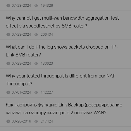
07-23-2024
194326
views
Why cannot I get multi-wan bandwidth aggregation test
effect via speedtest.net by SMB router?
07-23-2024
206404
views
What can I do if the log shows packets dropped on TP-
Link SMB router?
07-23-2024
130623
views
Why your tested throughput is different from our NAT
Throughput?
07-01-2024
142227
views
Как настроить функцию Link Backup (резервирование
канала) на маршрутизаторе с 2 портами WAN?
03-28-2016
217424
views