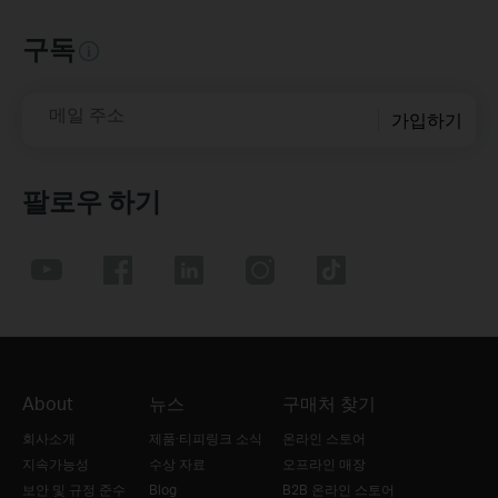
구독
메일 주소
가입하기
팔로우 하기
About
뉴스
구매처 찾기
회사소개
제품·티피링크 소식
온라인 스토어
지속가능성
수상 자료
오프라인 매장
보안 및 규정 준수
Blog
B2B 온라인 스토어