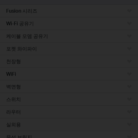
Fusion 시리즈
Wi-Fi 공유기
케이블 모뎀 공유기
포켓 와이파이
천장형
WiFi
벽면형
스위치
라우터
실외용
무선 브릿지