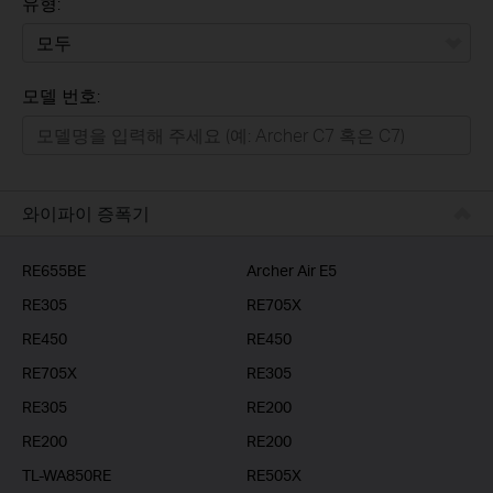
유형:
모두
모델 번호:
가정용
스마트홈
기업용
와이파이 증폭기
RE655BE
Archer Air E5
RE305
RE705X
RE450
RE450
RE705X
RE305
RE305
RE200
RE200
RE200
TL-WA850RE
RE505X