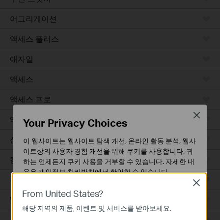
어그리게이션
액세스 플러스
애자일
액세스
액세스 프로
Close
액세스 맥스
Your Privacy Choices
산업용
이 웹사이트는 웹사이트 탐색 개선, 온라인 활동 분석, 웹사
이트상의 사용자 경험 개선을 위해 쿠키를 사용합니다. 귀
캠퍼스
하는 언제든지 쿠키 사용을 거부할 수 있습니다. 자세한 내
용은
개인정보 처리방침
에서 확인할 수 있습니다.
유선 라우터
Close
기본 쿠키
From United States?
WiFi 라우터
이 쿠키는 웹사이트가 작동하는 데 필요하며 사용자의 시
해당 지역의 제품, 이벤트 및 서비스를 받아보세요.
스템에서 비활성화할 수 없습니다.
통합 라우터