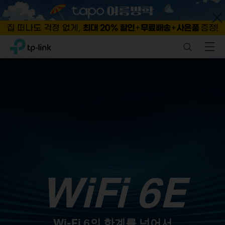
Close
Click
Search
Menu
TP-Link, Reliably Smart
to
skip
the
navigation
bar
WiFi 6E
Wi-Fi 6의 한계를 넘어서