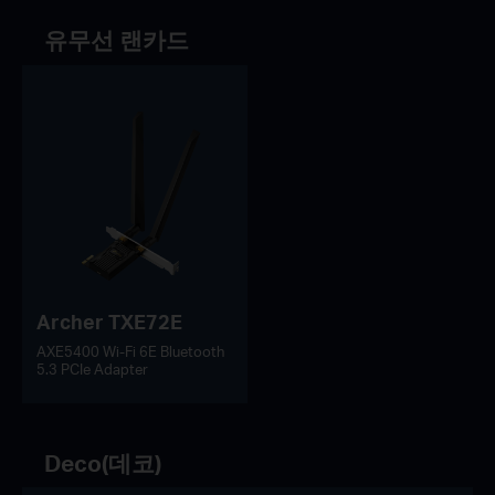
유무선 랜카드
Archer TXE72E
AXE5400 Wi-Fi 6E Bluetooth
5.3 PCIe Adapter
Deco(데코)