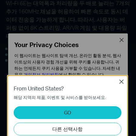
Wi-Fi 6E는 대역폭과 처리량을 두 배로 늘리는 7개의
추가 160MHz 채널을 허용하여 빠른 속도로 동시 데
이터 전송을 가능하게 합니다. 따라서, 사용자는 버
퍼링 없이 8K 스트리밍, AR/VR 게임 및 대용량 파일
다운로드를 마음껏 이용할 수 있습니다.
Close
Your Privacy Choices
2.4 GHz: 160 MHz 채널을 허용하지 않음
5 GHz: 2× 160 MHz 채널 허용
이 웹사이트는 웹사이트 탐색 개선, 온라인 활동 분석, 웹사
6 GHz: 7× 160 MHz 채널 허용
이트상의 사용자 경험 개선을 위해 쿠키를 사용합니다. 귀
하는 언제든지 쿠키 사용을 거부할 수 있습니다. 자세한 내
용은
개인정보 처리방침
에서 확인할 수 있습니다.
참고: 규정으로 인해 유럽 연합은 무선 액세스 시스템 구현을 위해 6
GHz 대역에서 480 MHz (3× 160 MHz) 스펙트럼을 개방했습니다.
Close
기본 쿠키
From United States?
이 쿠키는 웹사이트가 작동하는 데 필요하며 사용자의 시
해당 지역의 제품, 이벤트 및 서비스를 받아보세요.
스템에서 비활성화할 수 없습니다.
분석 및 마케팅 쿠키
GO
분석 쿠키는 웹사이트의 기능을 개선하고 조정하기 위해
웹사이트에서의 사용자 활동을 분석하는 데 사용하는 쿠키
다른 선택사항
입니다.