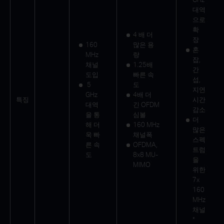
대역
으로
확
4 배 더
장
160
많은 용
혼
MHz
량
잡,
채널
1.25배
간
도입
빠른 속
섭,
5
도
지연
GHz
4배 더
특징
시간
대역
긴 OFDM
감소
을 통
심볼
더
해 더
160 MHz
많은
욱 빠
채널폭
스펙
른 속
OFDMA,
트럼
도
8x8 MU-
을
MIMO
위한
7x
160
MHz
채널
*