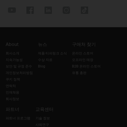
About
뉴스
구매처 찾기
회사소개
제품·티피링크 소식
온라인 스토어
지속가능성
수상 자료
오프라인 매장
보안 및 규정 준수
Blog
B2B 온라인 스토어
개인정보처리방침
유통 총판
쿠키 정책
연락처
인재채용
회사정보
파트너
교육센터
파트너 프로그램
기술 정보
사례연구