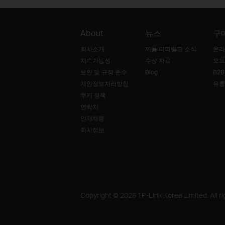
About
뉴스
구
회사소개
제품·티피링크 소식
온라
지속가능성
수상 자료
오프
보안 및 규정 준수
Blog
B2
개인정보처리방침
유통
쿠키 정책
연락처
인재채용
회사정보
Copyright © 2026 TP-Link Korea Limited. All ri