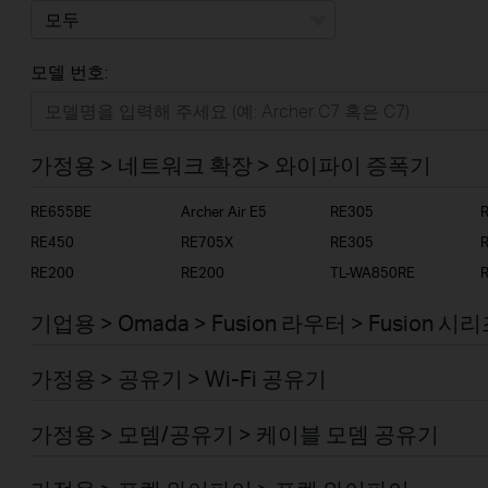
모두
모델 번호:
가정용
스마트홈
가정용 > 네트워크 확장 > 와이파이 증폭기
기업용
RE655BE
Archer Air E5
RE305
RE450
RE705X
RE305
RE200
RE200
TL-WA850RE
기업용 > Omada > Fusion 라우터 > Fusion 시
가정용 > 공유기 > Wi-Fi 공유기
가정용 > 모뎀/공유기 > 케이블 모뎀 공유기