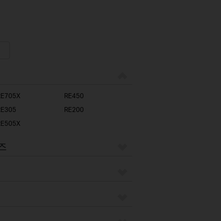
RE705X
RE450
RE305
RE200
RE505X
리즈