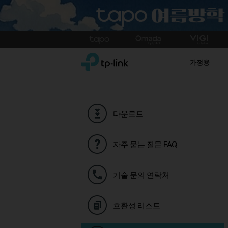
Click
to
TP-Link, Reliably Smart
skip
가정용
the
navigation
bar
다운로드
자주 묻는 질문 FAQ
기술 문의 연락처
호환성 리스트