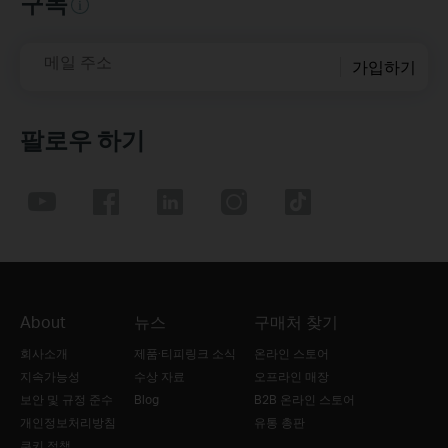
구독
메일 주소
가입하기
팔로우 하기
About
뉴스
구매처 찾기
회사소개
제품·티피링크 소식
온라인 스토어
지속가능성
수상 자료
오프라인 매장
보안 및 규정 준수
Blog
B2B 온라인 스토어
개인정보처리방침
유통 총판
쿠키 정책