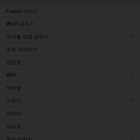
Fusion 시리즈
Wi-Fi 공유기
케이블 모뎀 공유기
포켓 와이파이
천장형
WiFi
벽면형
스위치
라우터
실외용
무선 브릿지