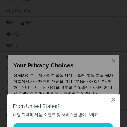
어그리게이션
액세스 플러스
애자일
액세스
액세스 프로
Close
Your Privacy Choices
액세스 맥스
이 웹사이트는 웹사이트 탐색 개선, 온라인 활동 분석, 웹사
산업용
이트상의 사용자 경험 개선을 위해 쿠키를 사용합니다. 귀
하는 언제든지 쿠키 사용을 거부할 수 있습니다. 자세한 내
캠퍼스
용은
개인정보 처리방침
에서 확인할 수 있습니다.
Close
유선 라우터
기본 쿠키
From United States?
이 쿠키는 웹사이트가 작동하는 데 필요하며 사용자의 시
해당 지역의 제품, 이벤트 및 서비스를 받아보세요.
WiFi 라우터
스템에서 비활성화할 수 없습니다.
분석 및 마케팅 쿠키
통합 라우터