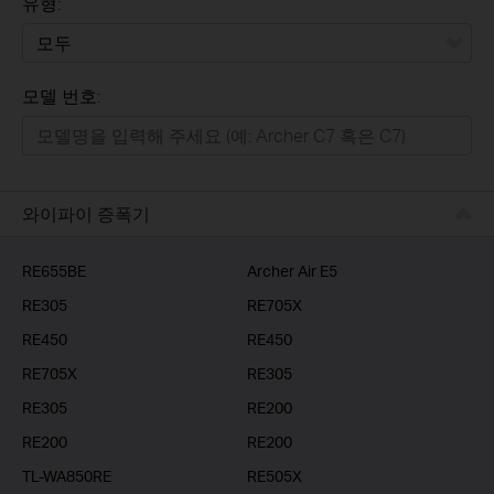
유형:
모두
모델 번호:
가정용
스마트홈
기업용
와이파이 증폭기
RE655BE
Archer Air E5
RE305
RE705X
RE450
RE450
RE705X
RE305
RE305
RE200
RE200
RE200
TL-WA850RE
RE505X