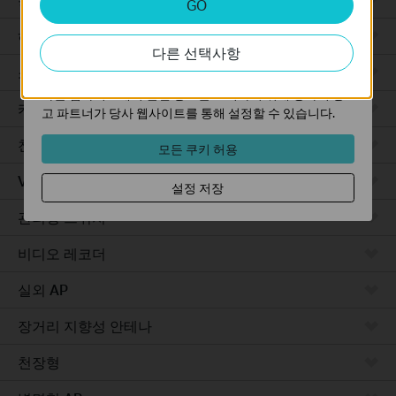
GO
분석 쿠키는 웹사이트의 기능을 개선하고 조정하기 위해
웹사이트에서의 사용자 활동을 분석하는 데 사용하는 쿠키
하드웨어
다른 선택사항
입니다.
소프트웨어
마케팅 쿠키는 귀하의 관심사에 대한 프로필을 생성하고
다른 웹사이트에서 관련 광고를 표시하기 위해 당사의 광
카메라
고 파트너가 당사 웹사이트를 통해 설정할 수 있습니다.
천장형 AP
모든 쿠키 허용
VPN 라우터
설정 저장
관리형 스위치
비디오 레코더
실외 AP
장거리 지향성 안테나
천장형