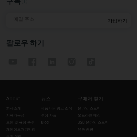
구독
메일 주소
가입하기
팔로우 하기
About
뉴스
구매처 찾기
회사소개
제품·티피링크 소식
온라인 스토어
지속가능성
수상 자료
오프라인 매장
보안 및 규정 준수
Blog
B2B 온라인 스토어
개인정보처리방침
유통 총판
쿠키 정책