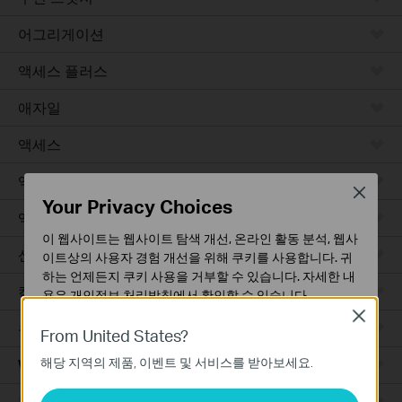
어그리게이션
액세스 플러스
애자일
액세스
액세스 프로
Close
Your Privacy Choices
액세스 맥스
이 웹사이트는 웹사이트 탐색 개선, 온라인 활동 분석, 웹사
산업용
이트상의 사용자 경험 개선을 위해 쿠키를 사용합니다. 귀
하는 언제든지 쿠키 사용을 거부할 수 있습니다. 자세한 내
캠퍼스
용은
개인정보 처리방침
에서 확인할 수 있습니다.
Close
유선 라우터
기본 쿠키
From United States?
이 쿠키는 웹사이트가 작동하는 데 필요하며 사용자의 시
해당 지역의 제품, 이벤트 및 서비스를 받아보세요.
WiFi 라우터
스템에서 비활성화할 수 없습니다.
분석 및 마케팅 쿠키
통합 라우터