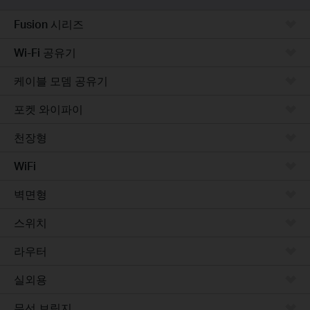
Fusion 시리즈
Wi-Fi 공유기
케이블 모뎀 공유기
포켓 와이파이
천장형
WiFi
벽면형
스위치
라우터
실외용
무선 브릿지