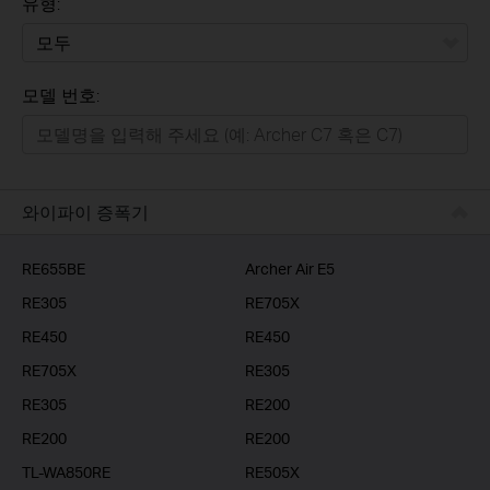
유형:
모두
모델 번호:
가정용
스마트홈
기업용
와이파이 증폭기
RE655BE
Archer Air E5
RE305
RE705X
RE450
RE450
RE705X
RE305
RE305
RE200
RE200
RE200
TL-WA850RE
RE505X