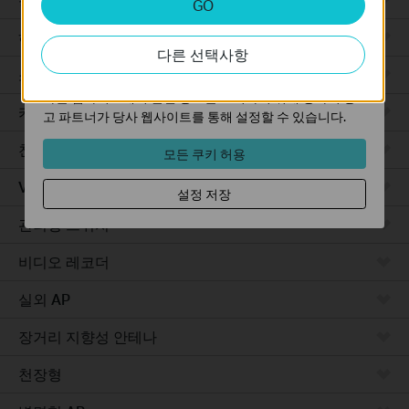
GO
분석 쿠키는 웹사이트의 기능을 개선하고 조정하기 위해
웹사이트에서의 사용자 활동을 분석하는 데 사용하는 쿠키
하드웨어
다른 선택사항
입니다.
소프트웨어
마케팅 쿠키는 귀하의 관심사에 대한 프로필을 생성하고
다른 웹사이트에서 관련 광고를 표시하기 위해 당사의 광
카메라
고 파트너가 당사 웹사이트를 통해 설정할 수 있습니다.
천장형 AP
모든 쿠키 허용
VPN 라우터
설정 저장
관리형 스위치
비디오 레코더
실외 AP
장거리 지향성 안테나
천장형