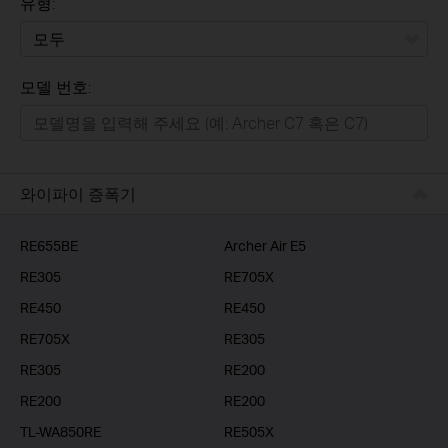
유형:
모두
모델 번호:
가정용
스마트홈
기업용
와이파이 증폭기
RE655BE
Archer Air E5
RE305
RE705X
RE450
RE450
RE705X
RE305
RE305
RE200
RE200
RE200
TL-WA850RE
RE505X