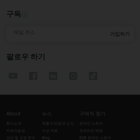
구독
메일 주소
가입하기
팔로우 하기
About
뉴스
구매처 찾기
회사소개
제품·티피링크 소식
온라인 스토어
지속가능성
수상 자료
오프라인 매장
보안 및 규정 준수
Blog
B2B 온라인 스토어