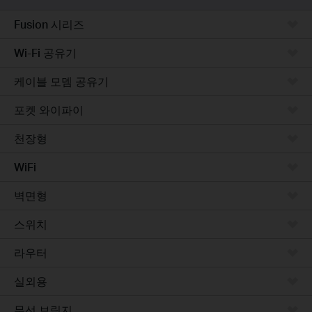
Fusion 시리즈
Wi-Fi 공유기
케이블 모뎀 공유기
포켓 와이파이
천장형
WiFi
벽면형
스위치
라우터
실외용
무선 브릿지