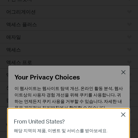
어그리게이션
액세스 플러스
애자일
액세스
액세스 프로
Close
액세스 맥스
Your Privacy Choices
산업용
이 웹사이트는 웹사이트 탐색 개선, 온라인 활동 분석, 웹사
이트상의 사용자 경험 개선을 위해 쿠키를 사용합니다. 귀
캠퍼스
하는 언제든지 쿠키 사용을 거부할 수 있습니다. 자세한 내
용은
개인정보 처리방침
에서 확인할 수 있습니다.
유선 라우터
Close
기본 쿠키
From United States?
WiFi 라우터
이 쿠키는 웹사이트가 작동하는 데 필요하며 사용자의 시
해당 지역의 제품, 이벤트 및 서비스를 받아보세요.
스템에서 비활성화할 수 없습니다.
통합 라우터