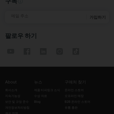
구독
메일 주소
가입하기
팔로우 하기
About
뉴스
구매처 찾기
회사소개
제품·티피링크 소식
온라인 스토어
지속가능성
수상 자료
오프라인 매장
보안 및 규정 준수
Blog
B2B 온라인 스토어
개인정보처리방침
유통 총판
쿠키 정책