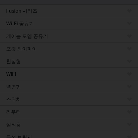
Fusion 시리즈
Wi-Fi 공유기
케이블 모뎀 공유기
포켓 와이파이
천장형
WiFi
벽면형
스위치
라우터
실외용
무선 브릿지