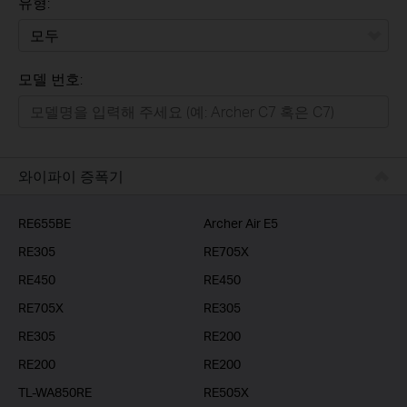
유형:
모두
모델 번호:
가정용
스마트홈
기업용
와이파이 증폭기
RE655BE
Archer Air E5
RE305
RE705X
RE450
RE450
RE705X
RE305
RE305
RE200
RE200
RE200
TL-WA850RE
RE505X