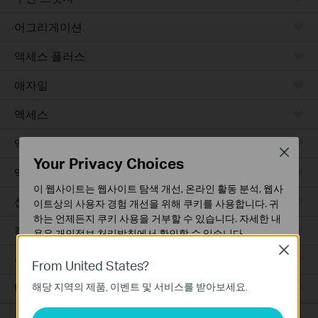
어그리게이션
액세스 플러스
애자일
액세스
액세스 프로
Close
Your Privacy Choices
액세스 맥스
이 웹사이트는 웹사이트 탐색 개선, 온라인 활동 분석, 웹사
산업용
이트상의 사용자 경험 개선을 위해 쿠키를 사용합니다. 귀
하는 언제든지 쿠키 사용을 거부할 수 있습니다. 자세한 내
캠퍼스
용은
개인정보 처리방침
에서 확인할 수 있습니다.
Close
유선 라우터
기본 쿠키
From United States?
이 쿠키는 웹사이트가 작동하는 데 필요하며 사용자의 시
해당 지역의 제품, 이벤트 및 서비스를 받아보세요.
WiFi 라우터
스템에서 비활성화할 수 없습니다.
분석 및 마케팅 쿠키
통합 라우터