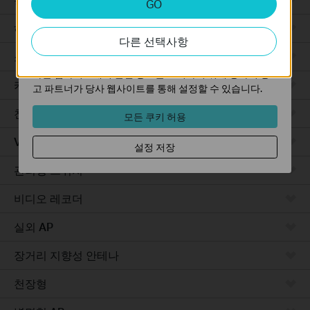
GO
분석 쿠키는 웹사이트의 기능을 개선하고 조정하기 위해
웹사이트에서의 사용자 활동을 분석하는 데 사용하는 쿠키
하드웨어
다른 선택사항
입니다.
소프트웨어
마케팅 쿠키는 귀하의 관심사에 대한 프로필을 생성하고
다른 웹사이트에서 관련 광고를 표시하기 위해 당사의 광
카메라
고 파트너가 당사 웹사이트를 통해 설정할 수 있습니다.
천장형 AP
모든 쿠키 허용
VPN 라우터
설정 저장
관리형 스위치
비디오 레코더
실외 AP
장거리 지향성 안테나
천장형