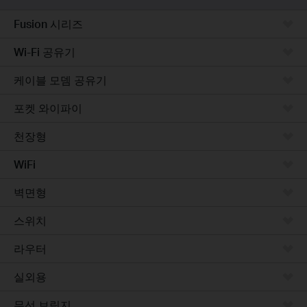
Fusion 시리즈
Wi-Fi 공유기
케이블 모뎀 공유기
포켓 와이파이
천장형
WiFi
벽면형
스위치
라우터
실외용
무선 브릿지