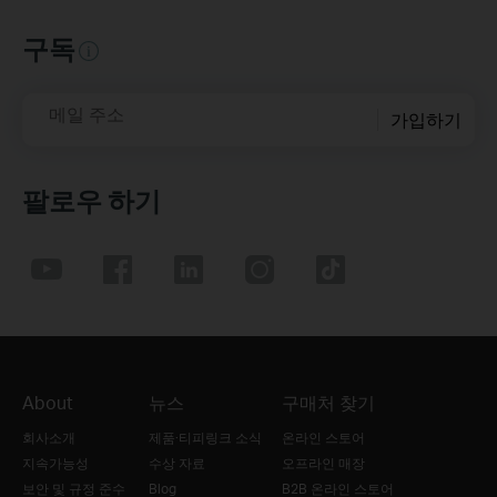
구독
메일 주소
가입하기
팔로우 하기
About
뉴스
구매처 찾기
회사소개
제품·티피링크 소식
온라인 스토어
지속가능성
수상 자료
오프라인 매장
보안 및 규정 준수
Blog
B2B 온라인 스토어