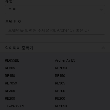
유형:
모두
모델 번호:
가정용
스마트홈
기업용
와이파이 증폭기
RE655BE
Archer Air E5
RE305
RE705X
RE450
RE450
RE705X
RE305
RE305
RE200
RE200
RE200
TL-WA850RE
RE505X