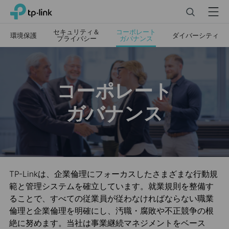
Click
Search
Menu
TP-Link, Reliably Smart
to
skip
セキュリティ＆
コーポレート
環境保護
ダイバーシティ
プライバシー
ガバナンス
the
navigation
bar
コーポレート
ガバナンス
TP-Linkは、企業倫理にフォーカスしたさまざまな行動規
範と管理システムを確立しています。就業規則を整備す
ることで、すべての従業員が従わなければならない職業
倫理と企業倫理を明確にし、汚職・腐敗や不正競争の根
絶に努めます。当社は事業継続マネジメントをベース