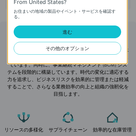
From United States?
お住まいの地域の製品やイベント・サービスを確認す
る。
進む
リスク識別＆管理
その他のオプション
当社は研究開発・調達・製造・物流・技術サービス全体
にわたって、徹底した調査・評価・リスク識別を重視し
ています。同時に、事業継続マネジメント (BCM) シス
テムを段階的に構築しています。時代の変化に適応する
力を追求し、ビジネスリスクを効果的に管理または軽減
することで、さらなる業務効率の向上と組織の強靭化を
目指します。
リソースの多様化
サプライチェーン
効率的な在庫管理