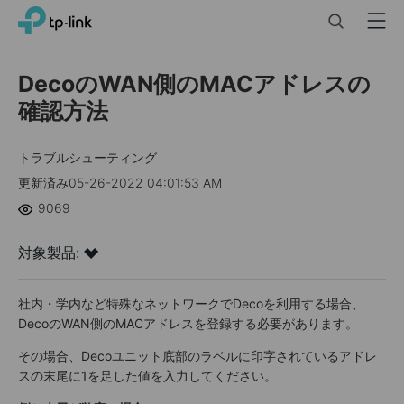
Click
Search
Menu
TP-Link, Reliably Smart
to
skip
the
DecoのWAN側のMACアドレスの
navigation
確認方法
bar
トラブルシューティング
更新済み05-26-2022 04:01:53 AM
9069
対象製品:
社内・学内など特殊なネットワークでDecoを利用する場合、
DecoのWAN側のMACアドレスを登録する必要があります。
その場合、Decoユニット底部のラベルに印字されているアドレ
スの末尾に1を足した値を入力してください。