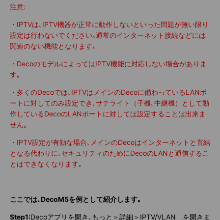
注意:
・IPTVは､IPTV機器が正常に動作しないといった問題が無い限り
設定は行わないでください｡通常のインターネット接続などには
関連のない機能となります｡
・DecoのモデルによってはIPTV機能に対応しない場合がありま
す｡
・多くのDecoでは､IPTVはメインのDecoに備わっているLANポ
ートに対してのみ設定でき､サテライト（子機､中継機）として動
作しているDecoのLANポートに対しては設定することは出来ま
せん｡
・IPTV設定が有効な場合､メインのDecoはインターネットと直結
となる代わりに､セキュリティのためにDecoのLANと通信するこ
とはできなくなります｡
ここでは､DecoM5を例として紹介します｡
Step1:
Decoアプリを開き､もっと＞詳細＞IPTV/VLAN を開きま