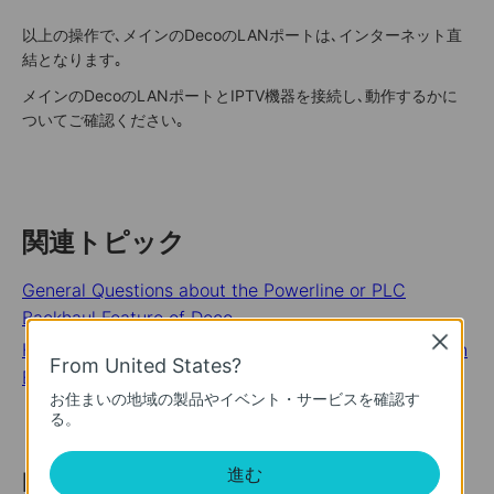
以上の操作で､メインのDecoのLANポートは､インターネット直
結となります｡
メインのDecoのLANポートとIPTV機器を接続し､動作するかに
ついてご確認ください｡
関連トピック
General Questions about the Powerline or PLC
Backhaul Feature of Deco
Close
How to Connect the TP-Link Deco Mesh System to an
From United States?
Existing Router
お住まいの地域の製品やイベント・サービスを確認す
る。
進む
Looking For More