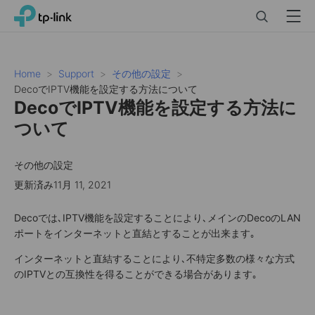
Click
Search
Menu
TP-Link, Reliably Smart
to
skip
the
navigation
Home
Support
その他の設定
bar
DecoでIPTV機能を設定する方法について
DecoでIPTV機能を設定する方法に
ついて
その他の設定
更新済み11月 11, 2021
Decoでは､IPTV機能を設定することにより､メインのDecoのLAN
ポートをインターネットと直結とすることが出来ます｡
インターネットと直結することにより､不特定多数の様々な方式
のIPTVとの互換性を得ることができる場合があります｡