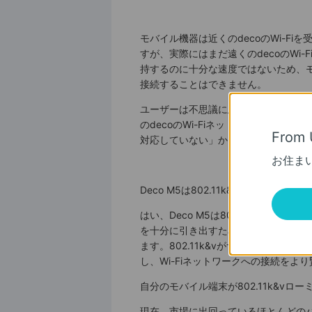
モバイル機器は近くのdecoのWi-Fi
すが、実際にはまだ遠くのdecoのWi
持するのに十分な速度ではないため、
接続することはできません。
ユーザーは不思議に思うかもしれませ
のdecoのWi-Fiネットワークに切り替
From 
対応していない」からです。
お住ま
Deco M5は802.11k&v標準ローミ
はい、Deco M5は802.11k&v標
を十分に引き出すためには、クライアント
ます。802.11k&vがサポートされ
し、Wi-Fiネットワークへの接続をよ
自分のモバイル端末が802.11k&v
現在、市場に出回っているほとんどのハイ