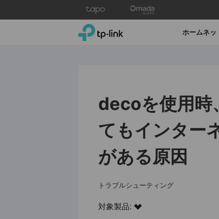
Click
to
skip
TP-Link, Reliably Smart
ホームネッ
the
navigation
bar
decoを使用
てもインター
がある原因
トラブルシューティング
対象製品: