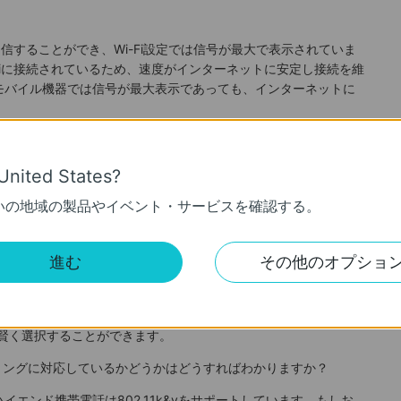
を受信することができ、Wi-Fi設定では信号が最大で表示されていま
-Fiに接続されているため、速度がインターネットに安定し接続を維
モバイル機器では信号が最大表示であっても、インターネットに
んが、なぜ私のモバイル端末は明らかに強い信号強度である近く
えないのでしょうか？答えは「モバイルデバイスが802.11 k&vに
United States?
いの地域の製品やイベント・サービスを確認する。
ングに対応していますか？
進む
その他のオプショ
準ローミングをサポートしていますが、802.11k&vのローミングの利点
側（モバイル端末）も802.11k&vに対応している必要があり
ていれば、モバイル端末は定期的に信号をスキャンして品質を比較
り賢く選択することができます。
ローミングに対応しているかどうかはどうすればわかりますか？
エンド携帯電話は802.11k&vをサポートしています。もしお