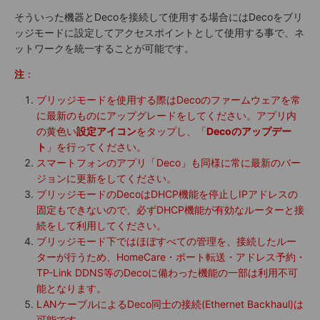
そういった機器とDecoを接続して使用する場合にはDecoをブリ
ッジモードに設定してアクセスポイントとして使用する事で、ネ
ットワークを統一することが可能です。
注
：
ブリッジモードを使用する際はDecoのファームウェアを常
に最新のものにアップグレードをしてください。アプリ内
の黄色い
設定アイコン
をタップし、「
Decoのアップデー
ト
」を行ってください。
スマートフォンのアプリ「Deco」も同様に常に最新のバー
ジョンに更新をしてください。
ブリッジモードのDecoはDHCP機能を停止しIPアドレスの
固定もできないので、必ずDHCP機能が有効なルーターと接
続をして利用してください。
ブリッジモード下ではほぼすべての管理を、接続したルー
ターが行うため、HomeCare・ポート転送・アドレス予約・
TP-Link DDNS等のDecoに備わった機能の一部は利用不可
能となります。
LANケーブルによるDeco同士の接続(Ethernet Backhaul)は
可能です。