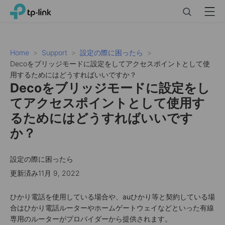
Click
Search
Menu
TP-Link, Reliably Smart
to
skip
the
navigation
Home
Support
設定の際に困ったら
bar
Decoをブリッジモードに設定をしてアクセスポイントとして使
用するためにはどうすればいいですか？
Decoをブリッジモードに設定をし
てアクセスポイントとして使用す
るためにはどうすればいいです
か？
設定の際に困ったら
更新済み11月 9, 2022
ひかり電話を使用している場合や、auひかり等と契約している場
合はひかり電話ルーターやホームゲートウェイなどといった有線
専用のルーターがプロバイダーから提供されます。