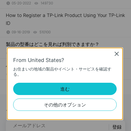
05-20-2022
149730
views
How to Register a TP-Link Product Using Your TP-Link
ID
09-16-2019
510100
views
製品の型番はどこを見れば判別できますか？
03-11-2019
7625174
views
Close
From United States?
ハードウェアバージョンとは？どこで確認できますか？
お住まいの地域の製品やイベント・サービスを確認す
る。
09-29-2016
25765498
views
進む
その他のオプション
ニュース＆オファー
メールアドレス
登録