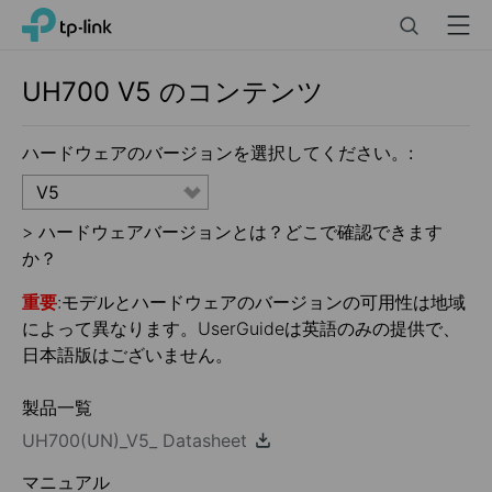
Click
Search
Menu
TP-Link, Reliably Smart
to
skip
the
UH700
V5
のコンテンツ
navigation
bar
ハードウェアのバージョンを選択してください。:
V5
>
ハードウェアバージョンとは？どこで確認できます
か？
重要
:モデルとハードウェアのバージョンの可用性は地域
によって異なります。UserGuideは英語のみの提供で、
日本語版はございません。
製品一覧
UH700(UN)_V5_ Datasheet
マニュアル