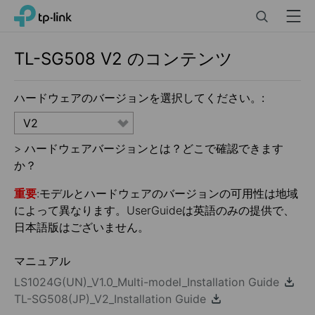
Click
Search
Menu
TP-Link, Reliably Smart
to
skip
the
TL-SG508
V2
のコンテンツ
navigation
bar
ハードウェアのバージョンを選択してください。:
V2
>
ハードウェアバージョンとは？どこで確認できます
か？
重要
:モデルとハードウェアのバージョンの可用性は地域
によって異なります。UserGuideは英語のみの提供で、
日本語版はございません。
マニュアル
LS1024G(UN)_V1.0_Multi-model_Installation Guide
TL-SG508(JP)_V2_Installation Guide