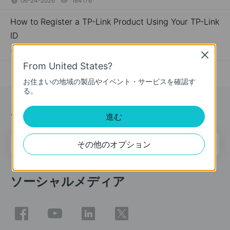
06-24-2026
184176
views
How to Register a TP-Link Product Using Your TP-Link
ID
09-16-2019
510100
views
Close
From United States?
お住まいの地域の製品やイベント・サービスを確認す
る。
ニュース＆オファー
進む
メールアドレス
登録
その他のオプション
ソーシャルメディア