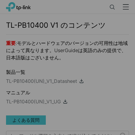
Click
Search
Menu
TP-Link, Reliably Smart
to
skip
the
TL-PB10400
V1
のコンテンツ
navigation
bar
重要
:モデルとハードウェアのバージョンの可用性は地域
によって異なります。UserGuideは英語のみの提供で、
日本語版はございません。
製品一覧
TL-PB10400(UN)_V1_Datasheet
マニュアル
TL-PB10400(UN)_V1_UG
よくある質問