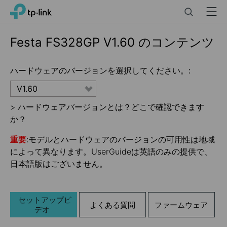
Click
Search
Menu
TP-Link, Reliably Smart
to
skip
the
Festa FS328GP
V1.60
のコンテンツ
navigation
bar
ハードウェアのバージョンを選択してください。:
V1.60
>
ハードウェアバージョンとは？どこで確認できます
か？
重要
:モデルとハードウェアのバージョンの可用性は地域
によって異なります。UserGuideは英語のみの提供で、
日本語版はございません。
セットアップビ
よくある質問
ファームウェア
デオ