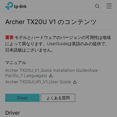
Click
Search
Menu
TP-Link, Reliably Smart
to
skip
the
Archer TX20U
V1
のコンテンツ
navigation
bar
重要
:モデルとハードウェアのバージョンの可用性は地域
によって異なります。UserGuideは英語のみの提供で、
日本語版はございません。
マニュアル
Archer TX20U_V1_Quick Installation Guide(Asia-
Pacific_7 Languages)
Archer TX20U(JP)_V1_User Guide
Driver
よくある質問
Driver