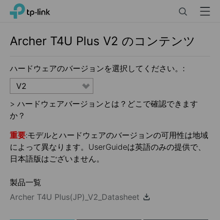
Click
Search
Menu
TP-Link, Reliably Smart
to
skip
the
Archer T4U Plus
V2
のコンテンツ
navigation
bar
ハードウェアのバージョンを選択してください。:
V2
>
ハードウェアバージョンとは？どこで確認できます
か？
重要
:モデルとハードウェアのバージョンの可用性は地域
によって異なります。UserGuideは英語のみの提供で、
日本語版はございません。
製品一覧
Archer T4U Plus(JP)_V2_Datasheet