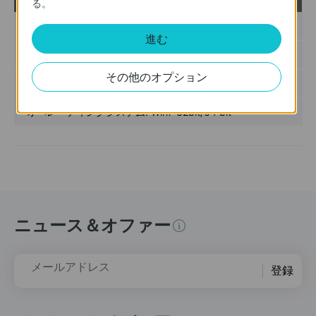
る。
ウンロ
ード
公開日:
2024-03-05
進む
言語:
英語
その他のオプション
ファイル サイズ:
12.23 MB
オペレーティングシステム: Win7 32bit/64 bit
ニュース＆オファー
メールアドレス
登録