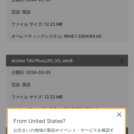
言語:
英語
ファイル サイズ:
12.23 MB
オペレーティングシステム: Win8.1 32bit/64 bit
Archer T4U Plus(JP)_V2_win8
ウンロ
ード
公開日:
2024-03-05
言語:
英語
ファイル サイズ:
12.23 MB
オペレーティングシステム: Win8 32bit/64 bit
Close
From United States?
お住まいの地域の製品やイベント・サービスを確認す
Archer T4U Plus(JP)_V2_win7