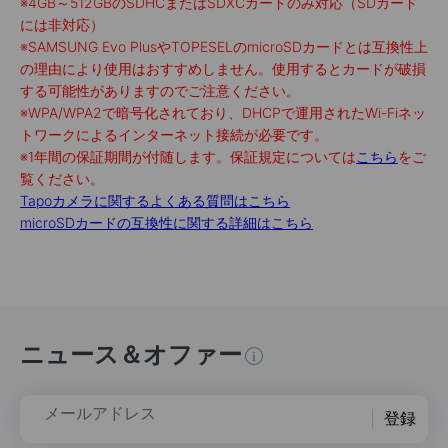
※
4GB～512GBのSDHCまたはSDXCカードのみ対応（SDカード
には非対応）
※
SAMSUNG Evo PlusやTOPESELのmicroSDカードとは互換性上
の理由により使用はおすすめしません。使用するとカードが破損
する可能性がありますのでご注意ください。
※
WPA/WPA2で暗号化されており、DHCPで運用されたWi-Fiネッ
トワークによるインターネット接続が必要です。
※
1年間の保証期間が付随します。保証規定については
こちら
をご
覧ください。
Tapoカメラに関するよくある質問はこちら
microSDカードの互換性に関する詳細はこちら
ニュース＆オファー
メールアドレス
登録