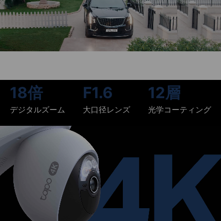
18倍
F1.6
12層
デジタルズーム
大口径レンズ
光学コーティング