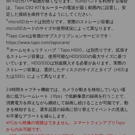
Wi-Fiのカバー範囲が狭くなります。5GHzバンドを利用する場合
は、Tapo C92 KITをルーターの電波が届く範囲内に設置し、安
定した接続を維持できるようにしてください。
†
microSDカードは別売りです。実際のストレージ容量は
microSDカードのサイズや使用状況によって異なります。
‡
Tapo Careは有償のサブスクリプションサービスです：
https://www.tapo.com/tapocare/
☆
ホームセキュリティハブ「Tapo H500」は別売りです。拡張す
るストレージ容量は、使用可能なHDD/SSDの最大サイズに基づ
いています。HDD/SSDは別途購入する必要があります。実際の
ストレージ容量は、選択したディスクのサイズとタイプ（HDDま
たはSSD）によって異なります。
24時間キャプチャ機能では、カメラが動きを検知していない場
合に低フレームレート（1fps）で低解像度の録画を行うことで、
消費電力を抑えながら継続して録画し続けることが可能です。動
きを検知すると、通常品質の録画に切り替えてイベントの見逃し
や不要なアラートを減らします。
※
PCから映像の視聴はできません。スマートフォンアプリTapo
からのみ可能です。